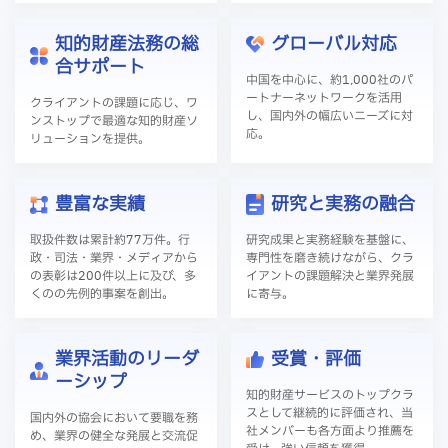
知的財産法務の総
グローバル対応
合サポート
中国を中心に、約1,000社のパ
ートナーネットワークを活用
クライアントの課題に応じ、ワ
し、国内外の幅広いニーズに対
ンストップで最適な知的財産ソ
応。
リューションを提供。
豊富な実績
研究と実務の融合
取扱件数は累計約77万件。行
研究成果と実務経験を基盤に、
政・司法・業界・メディアから
専門性を磨き続けながら、クラ
の表彰は200件以上に及び、多
イアントの課題解決と業界発展
くのの先例的事案を創出。
に寄与。
業界活動のリーダ
受賞・評価
ーシップ
知的財産サービスのトップクラ
スとして継続的に評価され、当
国内外の協会において要職を務
社メンバーも各方面より推薦を
め、業界の健全な発展と交流促