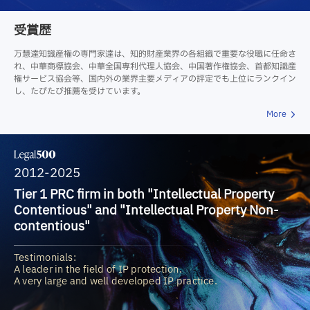
受賞歴
万慧達知識産権の専門家達は、知的財産業界の各組織で重要な役職に任命さ
れ、中華商標協会、中華全国専利代理人協会、中国著作権協会、首都知識産
権サービス協会等、国内外の業界主要メディアの評定でも上位にランクイン
し、たびたび推薦を受けています。
More
2012-2025
Tier 1 PRC firm in both "Intellectual Property
Contentious" and "Intellectual Property Non-
contentious"
Testimonials:
A leader in the field of IP protection.
A very large and well developed IP practice.