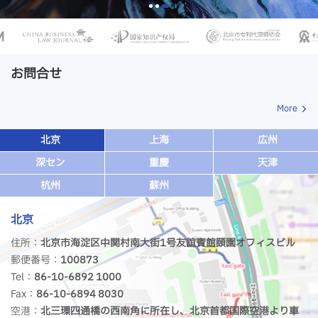
お問合せ
More
北京
上海
広州
深セン
重慶
天津
杭州
蘇州
北京
住所：
北京市海淀区中関村南大街1号友誼賓館頤園オフィスビル
郵便番号：
100873
Tel：
86-10-6892 1000
Fax：
86-10-6894 8030
空港：
北三環四通橋の西南角に所在し、北京首都国際空港より車