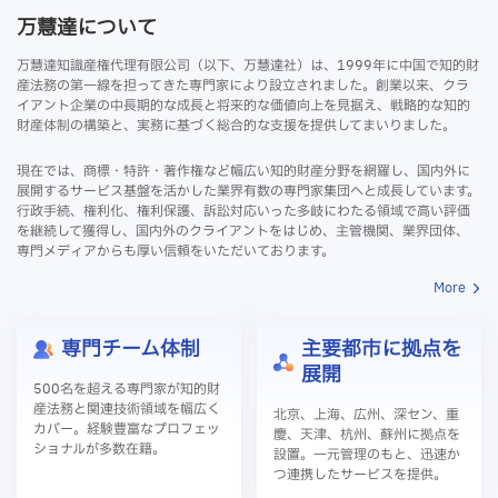
万慧達について
万慧達知識産権代理有限公司（以下、万慧達社）は、1999年に中国で知的財
産法務の第一線を担ってきた専門家により設立されました。創業以来、クラ
イアント企業の中長期的な成長と将来的な価値向上を見据え、戦略的な知的
財産体制の構築と、実務に基づく総合的な支援を提供してまいりました。
現在では、商標・特許・著作権など幅広い知的財産分野を網羅し、国内外に
展開するサービス基盤を活かした業界有数の専門家集団へと成長しています。
行政手続、権利化、権利保護、訴訟対応いった多岐にわたる領域で高い評価
を継続して獲得し、国内外のクライアントをはじめ、主管機関、業界団体、
専門メディアからも厚い信頼をいただいております。
More
専門チーム体制
主要都市に拠点を
展開
500名を超える専門家が知的財
産法務と関連技術領域を幅広く
北京、上海、広州、深セン、重
カバー。経験豊富なプロフェッ
慶、天津、杭州、蘇州に拠点を
ショナルが多数在籍。
設置。一元管理のもと、迅速か
つ連携したサービスを提供。