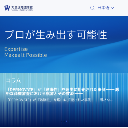
日本语
プロが生み出す可能性
Expertise
Makes lt Possible
コラム
「DERMOVATE」が「欺瞞性」を理由に拒絶された事例 ―― 厳
格な商標審査における誤審とその救済 ――
「DERMOVATE」が「欺瞞性」を理由に拒絶された事例 ―― 厳格な...