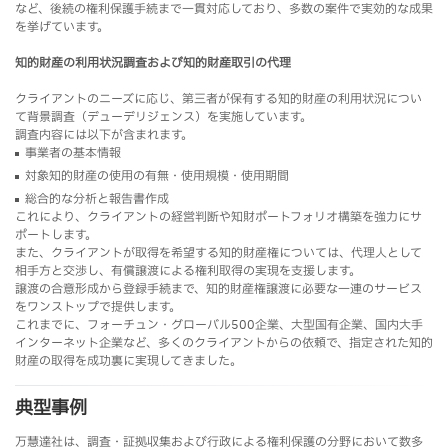
など、後続の権利保護手続まで一貫対応しており、多数の案件で実効的な成果
を挙げています。
知的財産の利用状況調査および知的財産取引の代理
クライアントのニーズに応じ、第三者が保有する知的財産の利用状況につい
て背景調査（デューデリジェンス）を実施しています。
調査内容には以下が含まれます。
事業者の基本情報
対象知的財産の使用の有無・使用規模・使用期間
総合的な分析と報告書作成
これにより、クライアントの経営判断や知財ポートフォリオ構築を強力にサ
ポートします。
また、クライアントが取得を希望する知的財産権については、代理人として
相手方と交渉し、有償譲渡による権利取得の実現を支援します。
譲渡の合意形成から登録手続まで、知的財産権譲渡に必要な一連のサービス
をワンストップで提供します。
これまでに、フォーチュン・グローバル500企業、大型国有企業、国内大手
インターネット企業など、多くのクライアントからの依頼で、指定された知的
財産の取得を成功裏に実現してきました。
典型事例
万慧達社は、調査・証拠収集および行政による権利保護の分野において数多