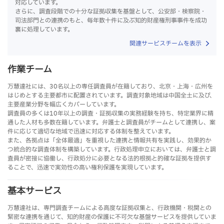
対応しています。
さらに、調査段階での十分な証拠収集を基盤として、公安部・検察院・
司法部門との連携のもと、毎年数十件に及ぶ知的財産権刑事事件を成功
裏に処理しています。
関連サービスチームを表示
作業チーム
万慧達社には、30名以上の専任調査員が在籍しており、北京・上海・広州を
はじめとする主要都市に配置されています。調査対象地域は中国全土に及び、
主要産業分野を幅広くカバーしています。
調査員の多くは10年以上の調査・証拠収集の実務経験を持ち、特定業界に精
通した人材も多数在籍しています。弁護士と調査員がチームとして連携し、案
件に応じて適切な地域で迅速に対応する体制を整えています。
また、各拠点は「全体最適」を重視した連携と情報共有を実践し、効果的か
つ統合的な調査体制を構築しています。行政処理申立においては、弁護士と調
査員が密接に協働し、行政処分に必要となる法的根拠と的確な証拠を提供す
ることで、迅速で実効性の高い権利保護を実現しています。
基本サービス
万慧達社は、専門調査チームによる高度な証拠収集と、行政機関・税関との
緊密な連携を通じて、知的財産の保護に不可欠な基盤サービスを提供していま