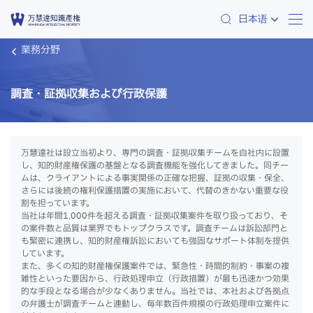
日本语
業務分野
調査・証拠収集および行政保護
万慧達社は設立当初より、専門の調査・証拠収集チームを自社内に設置
し、知的財産権保護の基盤となる調査機能を強化してきました。同チー
ムは、クライアントによる事実関係の正確な把握、証拠の収集・保全、
さらには後続の権利保護措置の実施において、代替のきかない重要な役
割を担っています。
当社は年間1,000件を超える調査・証拠収集案件を取り扱っており、そ
の案件数と品質は業界でもトップクラスです。調査チームは訴訟部門と
も緊密に連携し、知的財産権訴訟においても強固なサポート体制を提供
しています。
また、多くの知的財産権保護案件では、緊急性・時間的制約・事案の複
雑性といった要因から、行政処理申立（行政措置）が最も迅速かつ効果
的な手段となる場合が少なくありません。当社では、本社および各拠点
の弁護士が調査チームと連動し、毎年数百件規模の行政処理申立案件に