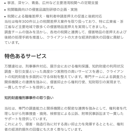
寧波、深セン、青島、広州など主要港湾税関への定期支援
税関職員向けの侵害品識別研修の企画・実施
税関による職権差押え・権利者申請差押えの促進と後続対応
当社は毎年300件以上の税関差押え案件を取り扱っており、特に広東省・浙
江省など主要地域で数多くの侵害物品差押えを実現してきました。
調査チームの強みを活かし、各地の税関と連携して、侵害物品の差押えおよび
後続の処理手続を推進し、クライアントの大きな経済的損失の回復に貢献し
ています。
特色あるサービス
万慧達社は、刑事事件対応、展示会における権利保護、知的財産の利用状況
調査・取引支援といった高度かつ実務性の高いサービスを通じ、クライアン
トの知的財産を多面的に守る体制を整えています。専門チームによる調査力と
関係機関との連携を強みに、侵害抑止から権利行使、知財取引の実現まで、
一貫したサポートを提供します。
知的財産権刑事事件の取り扱い
当社は、専門の調査能力と関係機関との緊密な連携を強みとして、権利者を代
理しながら刑事捜査・摘発、検察官による公訴、附帯民事訴訟まで一貫した
サポートを提供しています。
これにより、侵害・偽造行為に対する高い抑止力を発揮するとともに、権利
者の経済的損失の回復にも大きく寄与しています。