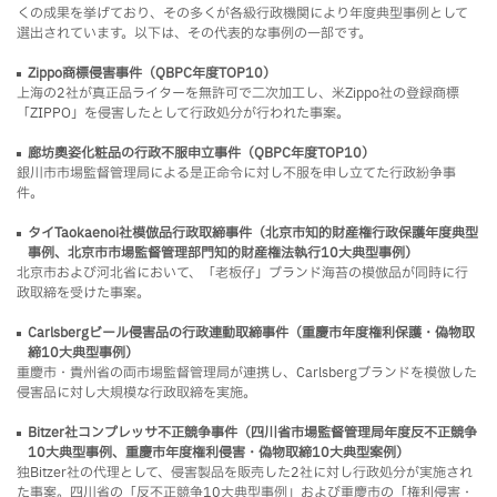
くの成果を挙げており、その多くが各級行政機関により年度典型事例として
選出されています。以下は、その代表的な事例の一部です。
Zippo商標侵害事件（QBPC年度TOP10）
上海の2社が真正品ライターを無許可で二次加工し、米Zippo社の登録商標
「ZIPPO」を侵害したとして行政処分が行われた事案。
廊坊奧姿化粧品の行政不服申立事件（QBPC年度TOP10）
銀川市市場監督管理局による是正命令に対し不服を申し立てた行政紛争事
件。
タイTaokaenoi社模倣品行政取締事件（北京市知的財産権行政保護年度典型
事例、北京市市場監督管理部門知的財産権法執行10大典型事例）
北京市および河北省において、「老板仔」ブランド海苔の模倣品が同時に行
政取締を受けた事案。
Carlsbergビール侵害品の行政連動取締事件（重慶市年度権利保護・偽物取
締10大典型事例）
重慶市・貴州省の両市場監督管理局が連携し、Carlsbergブランドを模倣した
侵害品に対し大規模な行政取締を実施。
Bitzer社コンプレッサ不正競争事件（四川省市場監督管理局年度反不正競争
10大典型事例、重慶市年度権利侵害・偽物取締10大典型案例）
独Bitzer社の代理として、侵害製品を販売した2社に対し行政処分が実施され
た事案。四川省の「反不正競争10大典型事例」および重慶市の「権利侵害・