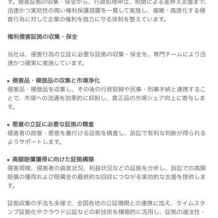
す。侵害証拠の収集・保全から、行政処理申立、税関による差押え支援まで、
迅速かつ実効性の高い権利保護措置を一貫して実施し、複雑・高度化する侵
害行為に対して企業の権利を強力に守る体制を整えています。
権利侵害証拠の収集・保全
当社は、侵害行為の立証に必要な証拠の収集・保全を、専門チームにより迅
速かつ確実に実施しています。
侵害品・模倣品の収集と市場浄化
侵害品・模倣品を収集し、その後の行政取締や民事・刑事手続と連携するこ
とで、市場への流通を効果的に抑制し、真正品の市場シェア向上に寄与しま
す。
悪意の立証に必要な証拠の精査
侵害者の故意・悪意を裏付ける証拠を精査し、訴訟で有利な判断が得られる
ようサポートします。
高額賠償獲得に向けた証拠構築
侵害規模、侵害者の資産状況、利益状況などの証拠を分析し、訴訟での高額
賠償の獲得および賠償金の最終的な回収につながる実効的な支援を提供しま
す。
証拠収集の手法も多様で、全国各地の公証機関との連携に加え、タイムスタ
ンプ証拠化やクラウド公証などの新技術を積極的に活用し、証拠の適法性・