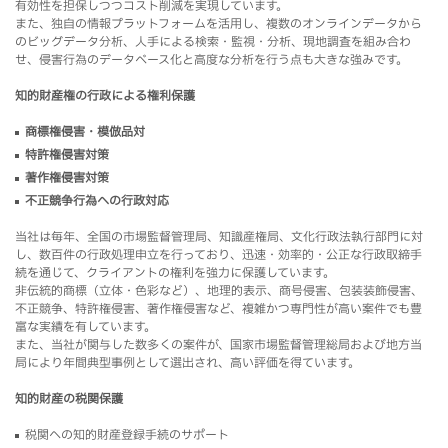
有効性を担保しつつコスト削減を実現しています。
また、独自の情報プラットフォームを活用し、複数のオンラインデータから
のビッグデータ分析、人手による検索・監視・分析、現地調査を組み合わ
せ、侵害行為のデータベース化と高度な分析を行う点も大きな強みです。
知的財産権の行政による権利保護
商標権侵害・模倣品対
特許権侵害対策
著作権侵害対策
不正競争行為への行政対応
当社は毎年、全国の市場監督管理局、知識産権局、文化行政法執行部門に対
し、数百件の行政処理申立を行っており、迅速・効率的・公正な行政取締手
続を通じて、クライアントの権利を強力に保護しています。
非伝統的商標（立体・色彩など）、地理的表示、商号侵害、包装装飾侵害、
不正競争、特許権侵害、著作権侵害など、複雑かつ専門性が高い案件でも豊
富な実績を有しています。
また、当社が関与した数多くの案件が、国家市場監督管理総局および地方当
局により年間典型事例として選出され、高い評価を得ています。
知的財産の税関保護
税関への知的財産登録手続のサポート