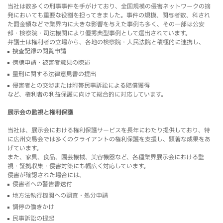
当社は数多くの刑事事件を手がけており、全国規模の侵害ネットワークの摘
発においても重要な役割を担ってきました。事件の規模、関与者数、科され
た罰金額などで業界内に大きな影響を与えた事例も多く、その一部は公安
部・検察院・司法機関により優秀典型事例として選出されています。
弁護士は権利者の立場から、各地の検察院・人民法院と積極的に連携し、
捜査記録の閲覧申請
傍聴申請・被害者意見の陳述
量刑に関する法律意見書の提出
侵害者との交渉または附帯民事訴訟による賠償獲得
など、権利者の利益保護に向けて総合的に対応しています。
展示会の監視と権利保護
当社は、展示会における権利保護サービスを長年にわたり提供しており、特
に広州交易会では多くのクライアントの権利保護を支援し、顕著な成果をあ
げています。
また、家具、食品、園芸機械、美容機器など、各種業界展示会における監
視・証拠収集・侵害対策にも幅広く対応しています。
侵害が確認された場合には、
侵害者への警告書送付
地方法執行機関への調査・処分申請
調停の働きかけ
民事訴訟の提起