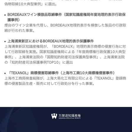
偽物取締10大典型案例」に選出。
BORDEAUXワイン模倣品取締事件（国家知識産権局年度地理的表示行政保
護事例）
煙台のワイン企業を代理し、BORDEAUX地理的表示を模倣した製品の行政取
締が行われた事案。
上海浦東新区におけるBORDEAUX地理的表示保護事件
上海浦東新区知識産権局が、「BORDEAUX」地理的表示商標の侵害行為に対
して行政取締を実施。国家知識産権局による「年度商標権行政保護10大典型
事例」、上海浦東法院の「国際知的財産司法保護典型事例」、上海浦東法院
の「知的財産司法保護事例TOP10」に選出
「TEXANOL」商標侵害取締事件（上海市工商10大商標権侵害事件）
上海市工商局検査総隊が、上海大易化工有限公司による「TEXANOL」登録商
標の侵害製品生産・販売に対して行政処分を行った事案。