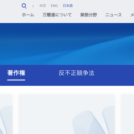
中文
ENG
日本語
ホーム
万慧達について
業務分野
ニュース
著作権
反不正競争法