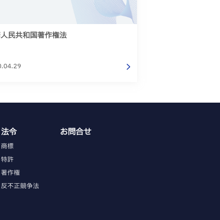
華人民共和国著作権法
0.04.29
法令
お問合せ
商標
特許
著作権
反不正競争法