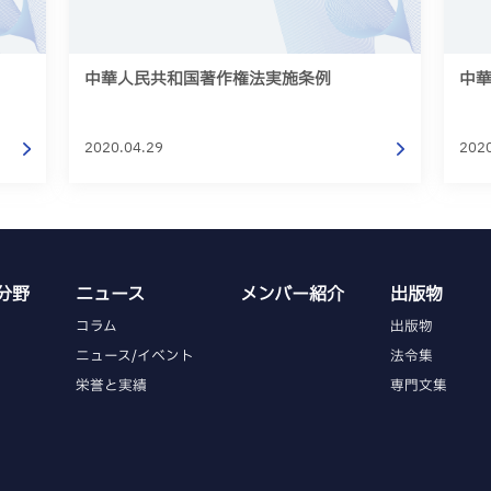
中華人民共和国著作権法実施条例
中
2020.04.29
202
分野
ニュース
メンバー紹介
出版物
コラム
出版物
ニュース/イベント
法令集
栄誉と実績
専門文集