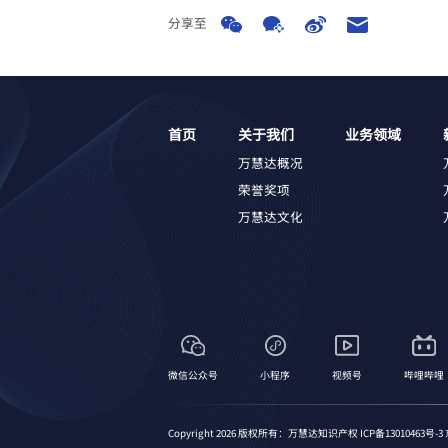
分享至
首页
关于我们
业务领域
万慧达概况
荣誉奖项
万慧达文化
微信公众号
小程序
视频号
哔哩哔哩
Copyright 2026 版权所有：万慧达知识产权
ICP备13010463号-3