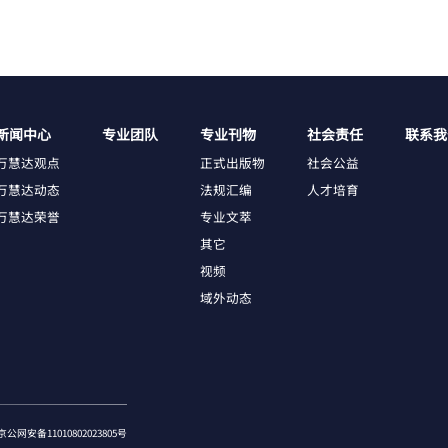
新闻中心
专业团队
专业刊物
社会责任
联系我
万慧达观点
正式出版物
社会公益
万慧达动态
法规汇编
人才培育
万慧达荣誉
专业文萃
其它
视频
域外动态
京公网安备11010802023805号