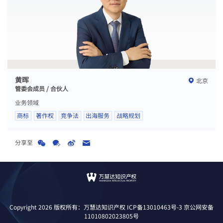
黄晖
北京
管委会成员 / 合伙人
业务领域
商标
著作权
竞争法
出海服务
战略规划
分享至
Copyright 2026 版权所有：万慧达知识产权
ICP备13010463号-3
京公网安备
11010802023805号