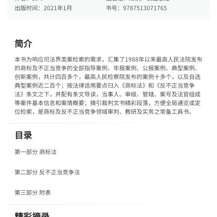
出版时间：
2021年1月
书号：
9787513071765
简介
本书为响应司法界类案检索的需求，汇集了1988年以来最高人民法院发布
的商标及不正当竞争的全部指导案例、年报案例、公报案例、典型案例、
创新案例，共计四百多个，最高人民检察院发布的案例十多个，以及自选
典型案例近二百个；按法律适用要点归入《商标法》和《反不正当竞争
法》条文之下，并配有条文导读，当事人、审级、管辖、案号及法官组成
等案件基本信息和案情概要；摘引裁判文书精彩段落，方便全局通览或定
位检索，是商标及反不正当竞争领域审判、教研及实务之常备工具书。
目录
第一部分 商标法
第二部分 反不正当竞争法
第三部分 附表
精彩摘录