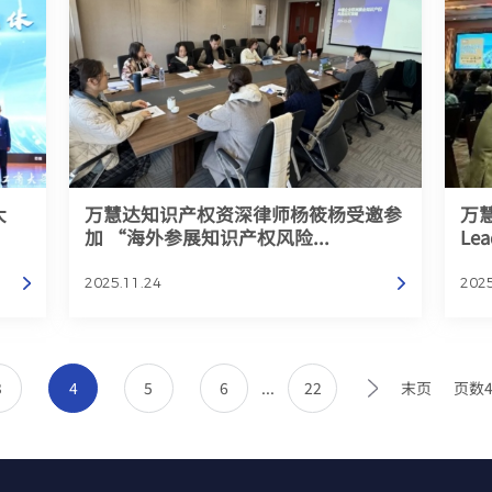
大
万慧达知识产权资深律师杨筱杨受邀参
万慧
加 “海外参展知识产权风险...
Le
2025.11.24
2025
3
4
5
6
...
22
末页
页数