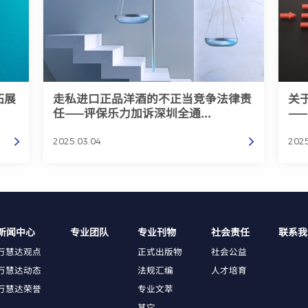
拓展
走私进口正品洋酒的不正当竞争法律责
关
任——评保乐力加诉深圳全通...
—
2025.03.04
2025
新闻中心
专业团队
专业刊物
社会责任
联系我
万慧达观点
正式出版物
社会公益
万慧达动态
法规汇编
人才培育
万慧达荣誉
专业文萃
其它