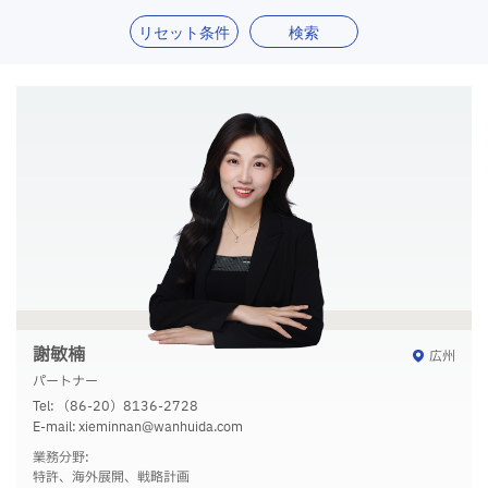
リセット条件
検索
謝敏楠
広州
パートナー
Tel:
（86-20）8136-2728
E-mail:
xieminnan@wanhuida.com
業務分野:
特許、海外展開、戦略計画