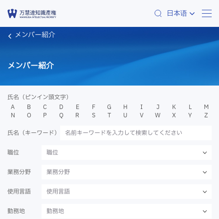
日本语
メンバー紹介
メンバー紹介
氏名（ピンイン頭文字）
A
B
C
D
E
F
G
H
I
J
K
L
M
N
O
P
Q
R
S
T
U
V
W
X
Y
Z
氏名（キーワード）
職位
職位
業務分野
業務分野
使用言語
使用言語
勤務地
勤務地