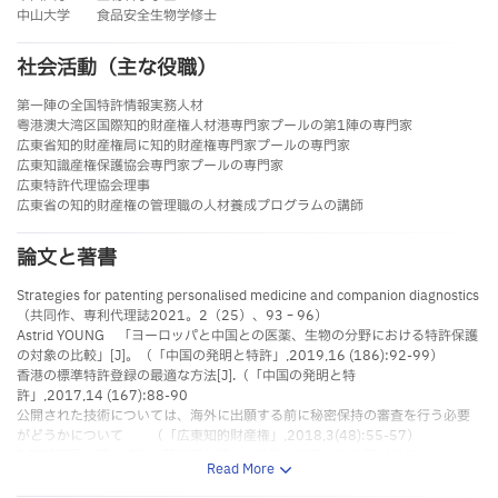
中山大学 食品安全生物学修士
社会活動（主な役職）
第一陣の全国特許情報実務人材
粤港澳大湾区国際知的財産権人材港専門家プールの第1陣の専門家
広東省知的財産権局に知的財産権専門家プールの専門家
広東知識産権保護協会専門家プールの専門家
広東特許代理協会理事
広東省の知的財産権の管理職の人材養成プログラムの講師
論文と著書
Strategies for patenting personalised medicine and companion diagnostics 
（共同作、専利代理誌2021。2（25）、93‐96）
Astrid YOUNG 「ヨーロッパと中国との医薬、生物の分野における特許保護
の対象の比較」[J]。（「中国の発明と特許」,2019,16 (186):92-99）
香港の標準特許登録の最適な方法[J].（「中国の発明と特
許」,2017,14 (167):88-90
公開された技術については、海外に出願する前に秘密保持の審査を行う必要
がどうかについて （「広東知的財産権」,2018,3(48):55-57）
PCT受理局に国内特許出願書類を提出する時、修正する必要がどうかについ
Read More
て （IPRdaily中国語サイト）