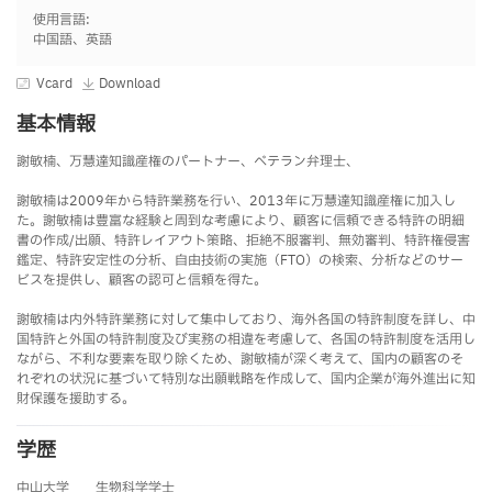
使用言語:
中国語、英語
Vcard
Download
基本情報
謝敏楠、万慧達知識産権のパートナー、ベテラン弁理士、
謝敏楠は2009年から特許業務を行い、2013年に万慧達知識産権に加入し
た。謝敏楠は豊富な経験と周到な考慮により、顧客に信頼できる特許の明細
書の作成/出願、特許レイアウト策略、拒絶不服審判、無効審判、特許権侵害
鑑定、特許安定性の分析、自由技術の実施（FTO）の検索、分析などのサー
ビスを提供し、顧客の認可と信頼を得た。
謝敏楠は内外特許業務に対して集中しており、海外各国の特許制度を詳し、中
国特許と外国の特許制度及び実務の相違を考慮して、各国の特許制度を活用し
ながら、不利な要素を取り除くため、謝敏楠が深く考えて、国内の顧客のそ
れぞれの状況に基づいて特別な出願戦略を作成して、国内企業が海外進出に知
財保護を援助する。
学歴
中山大学 生物科学学士