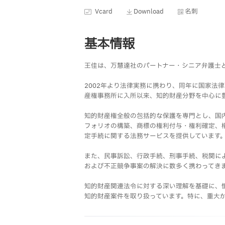
Vcard
Download
名刺
基本情報
王佳は、万慧達社のパートナー・シニア弁護士
2002年より法律実務に携わり、同年に国家法
産権事務所に入所以来、知的財産分野を中心に
知的財産権全般の包括的な保護を専門とし、国
フォリオの構築、商標の権利付与・権利確定、
定手続に関する法務サービスを提供しています
また、民事訴訟、行政手続、刑事手続、税関に
および不正競争事案の解決に数多く携わってき
知的財産関連法令に対する深い理解を基礎に、
知的財産案件を取り扱っています。特に、重大