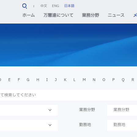
中文
ENG
日本語
ホーム
万慧達について
業務分野
ニュース
D
E
F
G
H
I
J
K
L
M
N
O
P
Q
R
業務分野
業務分野
勤務地
勤務地