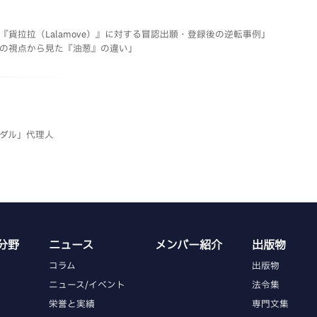
『貨拉拉（Lalamove）』に対する冒認出願・登録後の逆転事例」
家の視点から見た『油葱』の違い」
メダル」代理人
分野
ニュース
メンバー紹介
出版物
コラム
出版物
ニュース/イベント
法令集
栄誉と実績
専門文集