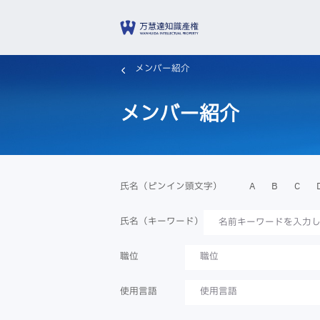
メンバー紹介
メンバー紹介
A
B
C
氏名（ピンイン頭文字）
氏名（キーワード）
職位
職位
使用言語
使用言語