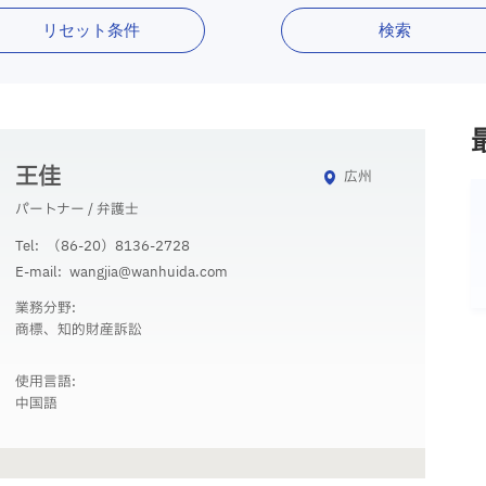
リセット条件
検索
王佳
広州
パートナー / 弁護士
Tel:
（86-20）8136-2728
E-mail:
wangjia@wanhuida.com
業務分野:
商標、知的財産訴訟
使用言語:
中国語