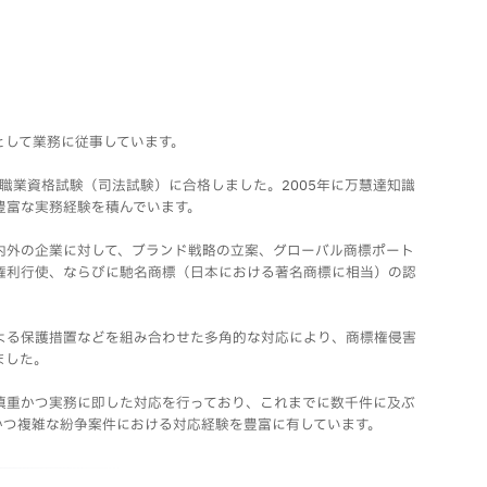
として業務に従事しています。
律職業資格試験（司法試験）に合格しました。2005年に万慧達知識
豊富な実務経験を積んでいます。
内外の企業に対して、ブランド戦略の立案、グローバル商標ポート
権利行使、ならびに馳名商標（日本における著名商標に相当）の認
。
よる保護措置などを組み合わせた多角的な対応により、商標権侵害
ました。
慎重かつ実務に即した対応を行っており、これまでに数千件に及ぶ
かつ複雑な紛争案件における対応経験を豊富に有しています。