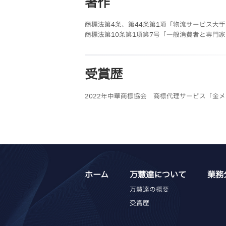
著作
商標法第4条、第44条第1項「物流サービス大手
商標法第10条第1項第7号「一般消費者と専門
受賞歴
2022年中華商標協会 商標代理サービス「金
ホーム
万慧達について
業務
万慧達の概要
受賞歴