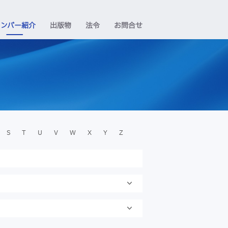
メンバー紹介
出版物
法令
お問合せ
S
T
U
V
W
X
Y
Z