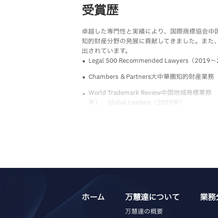
受賞歴
卓越した専門性と実績により、国際商標協会中
知的財産分野の発展に貢献してきました。また
出されています。
Legal 500 Recommended Lawyers（201
Chambers ＆Partners大中華圏知的財産業務（非
World Trademark Review中国地域商標
年）、Global Leaders（2025年）
Managing Intellectual Property（M
Women in IP（2020～2025年）
Asialaw Profiles 中国地域知的財産権分野
China Law & Practice 中国地域知的財
International Law Office中国知
ホーム
万慧達について
業務
万慧達の概要