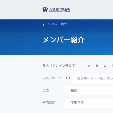
メンバー紹介
メンバー紹介
A
B
C
氏名（ピンイン頭文字）
氏名（キーワード）
職位
職位
使用言語
使用言語