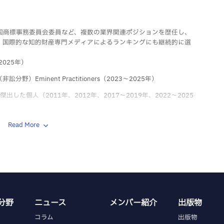
国商標事務委員会委員など、複数の業界関連ポジションを歴任し、
、国際的な知的財産専門メディアによるランキングにも継続的に選
9～2025年）
訟分野）Eminent Practitioners（2023～2025年）
業務 傑出した個人（2011年、2012年、2017～2019年、2022～2025
IP）中国知的財産権分野IP STARS（2015年、2017～2025年）、Top 250
Read More
 傑出した人物（2016～2020年）
産業務 傑出した個人（2015年）
的財産法務サービス分野クライアント選定優秀個人賞（2012年）
分野
ニュース
メンバー紹介
出版物
コラム
出版物