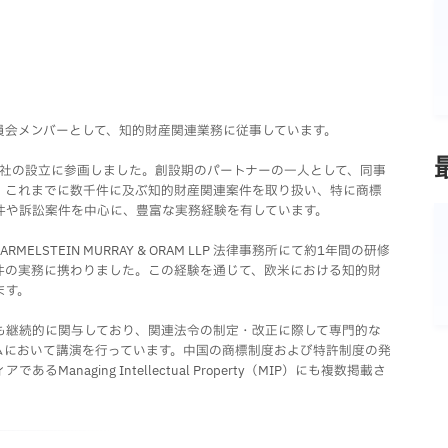
員会メンバーとして、知的財産関連業務に従事しています。
達社の設立に参画しました。創設期のパートナーの一人として、同事
。これまでに数千件に及ぶ知的財産関連案件を取り扱い、特に商標
件や訴訟案件を中心に、豊富な実務経験を有しています。
RMELSTEIN MURRAY & ORAM LLP 法律事務所にて約1年間の研修
件の実務に携わりました。この経験を通じて、欧米における知的財
ます。
も継続的に関与しており、関連法令の制定・改正に際して専門的な
ムにおいて講演を行っています。中国の商標制度および特許制度の発
naging Intellectual Property（MIP）にも複数掲載さ