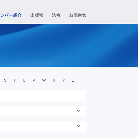
メンバー紹介
出版物
法令
お問合せ
S
T
U
V
W
X
Y
Z