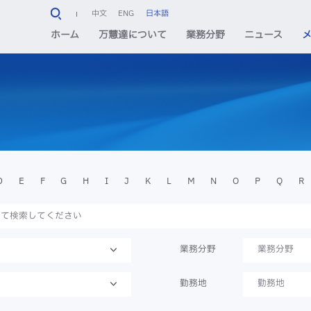
中文
ENG
日本語
ホーム
万慧達について
業務分野
ニュース
D
E
F
G
H
I
J
K
L
M
N
O
P
Q
R
業務分野
業務分野
勤務地
勤務地