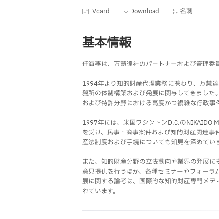
Vcard
Download
名刺
基本情報
任海燕は、万慧達社のパートナーおよび管理委
1994年より知的財産代理業務に携わり、万慧
務所の体制構築および発展に関与してきました
および特許分野における高度かつ複雑な行政事
1997年には、米国ワシントンD.C.のNIKAIDO MA
を受け、民事・商事案件および知的財産関連事
産法制度および手続についても知見を深めてい
また、知的財産分野の立法動向や業界の発展に
意見提供を行うほか、各種セミナーやフォーラ
展に関する論考は、国際的な知的財産専門メディアであるMa
れています。