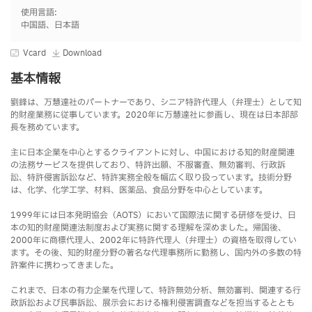
使用言語:
中国語、日本語
Vcard
Download
基本情報
劉鋒は、万慧達社のパートナーであり、シニア特許代理人（弁理士）として知
的財産業務に従事しています。2020年に万慧達社に参画し、現在は日本部部
長を務めています。
主に日本企業を中心とするクライアントに対し、中国における知的財産関連
の法務サービスを提供しており、特許出願、不服審査、無効審判、行政訴
訟、特許侵害訴訟など、特許実務全般を幅広く取り扱っています。技術分野
は、化学、化学工学、材料、医薬品、食品分野を中心としています。
1999年には日本発明協会（AOTS）において国際法に関する研修を受け、日
本の知的財産関連法制度および実務に関する理解を深めました。帰国後、
2000年に商標代理人、2002年に特許代理人（弁理士）の資格を取得してい
ます。その後、知的財産分野の著名な代理事務所に勤務し、国内外の多数の特
許案件に携わってきました。
これまで、日本の有力企業を代理して、特許無効分析、無効審判、関連する行
政訴訟および民事訴訟、展示会における権利侵害調査などを担当するととも