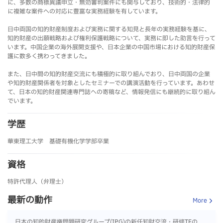
に、多数の商標異議申立・無効審判案件にも関与しており、技術的・法律的
に複雑な案件への対応に豊富な実務経験を有しています。
日中両国の知的財産制度および実務に関する知見と長年の実務経験を基に、
知的財産の出願戦略および権利保護戦略について、実務に即した助言を行って
います。中国企業の海外展開支援や、日本企業の中国市場における知的財産保
護に数多く携わってきました。
また、日中間の知的財産交流にも積極的に取り組んでおり、日中両国の企業
や知的財産関係者を対象としたセミナーでの講演活動を行っています。あわせ
て、日本の知的財産関連専門誌への寄稿など、情報発信にも継続的に取り組ん
でいます。
学歴
華東理工大学 基礎有機化学学部卒業
資格
特許代理人（弁理士）
最新の動作
More
日本の知的財産権問題研究グループ(IPG)の新任知財交流・研修TFの