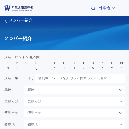
日本语
メンバー紹介
メンバー紹介
氏名（ピンイン頭文字）
A
B
C
D
E
F
G
H
I
J
K
L
M
N
O
P
Q
R
S
T
U
V
W
X
Y
Z
氏名（キーワード）
職位
職位
業務分野
業務分野
使用言語
使用言語
勤務地
勤務地