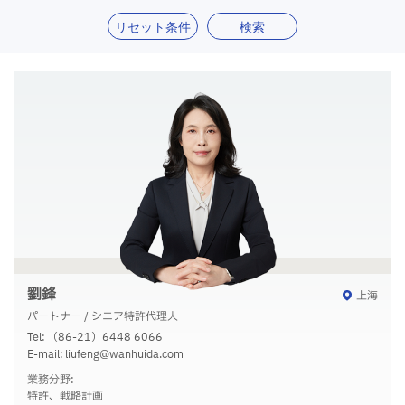
リセット条件
検索
劉鋒
上海
パートナー / シニア特許代理人
Tel:
（86-21）6448 6066
E-mail:
liufeng@wanhuida.com
業務分野:
特許、戦略計画