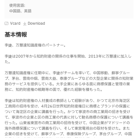
使用言語:
中国語、英語
Vcard
Download
基本情報
李婕、万慧達知識産権のパートナー。
李婕は2007年から知的財産の関係の仕事を開始、2013年に万慧達に加入し
た。
万慧達知識産権に任期中に、李婕がチームを率いて、中国移動、蘇寧グルー
プ、茅台、雲南中烟、雲南大益、泰康グループなどの大型企業に関係の知財業
務のサービスを提供している。大手企業にあらゆる面に商標保護と管理の業
務に、知的財産権の戦略等の面で、優れた経験を積もった。
李婕は知的財産権の人材養成の教師として経験があり、かつて北京市海淀区
工商局の招待を受け、4月26日世界知的財産権日に商標とブランドの保護に
ついて海淀区の企業に講義を行った。かつて寧波市の商工業局の招きを受け
て、寧波市の企業と区の商工業の代表に対して馳名商標の保護について講義を
行った。山東省東営市の商工業局の招待を受けて、中国企業がマドリードの
海外商標保護について講義を行い、そして東営電視台の取材を受けた。また
企業の招きを受けて、蘇寧グループ、泰康保険グループ、茅台グループ、中国