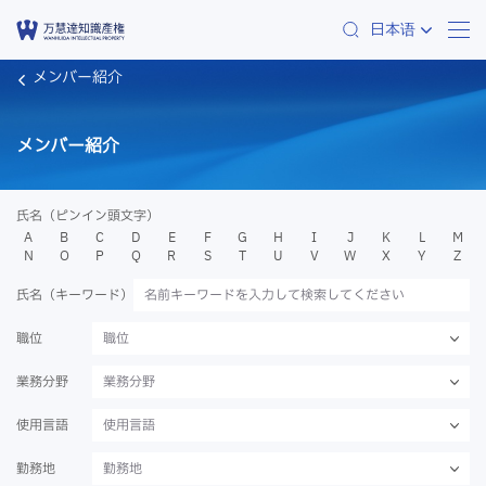
日本语
メンバー紹介
メンバー紹介
氏名（ピンイン頭文字）
A
B
C
D
E
F
G
H
I
J
K
L
M
N
O
P
Q
R
S
T
U
V
W
X
Y
Z
氏名（キーワード）
職位
職位
業務分野
業務分野
使用言語
使用言語
勤務地
勤務地