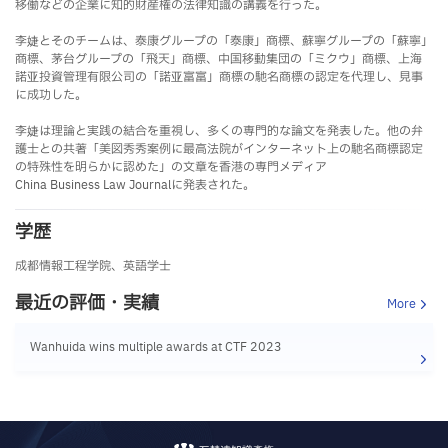
移働などの企業に知的財産権の法律知識の講義を行った。
李婕とそのチームは、泰康グループの「泰康」商標、蘇寧グループの「蘇寧」
商標、茅台グループの「飛天」商標、中国移動集団の「ミクウ」商標、上海
諾亚投資管理有限公司の「諾亚富富」商標の馳名商標の認定を代理し、見事
に成功した。
李婕は理論と実践の結合を重視し、多くの専門的な論文を発表した。他の弁
護士との共著「美図秀秀案例に最高法院がインターネット上の馳名商標認定
の特殊性を明らかに認めた」の文章を香港の専門メディア
China Business Law Journalに発表された。
学歴
成都情報工程学院、英語学士
最近の評価・実績
More
Wanhuida wins multiple awards at CTF 2023