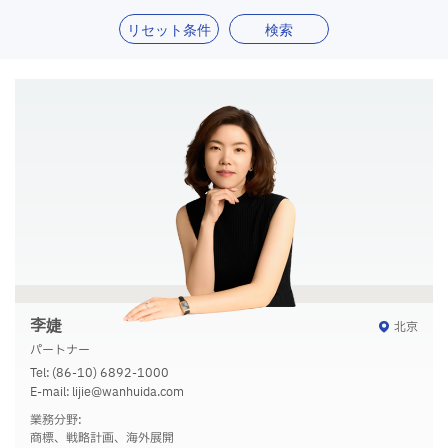
リセット条件
検索
李婕
北京
パートナー
Tel:
(86-10) 6892-1000
E-mail:
lijie@wanhuida.com
業務分野:
商標、戦略計画、海外展開