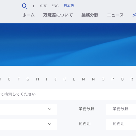
中文
ENG
日本語
ホーム
万慧達について
業務分野
ニュース
D
E
F
G
H
I
J
K
L
M
N
O
P
Q
R
業務分野
業務分野
勤務地
勤務地