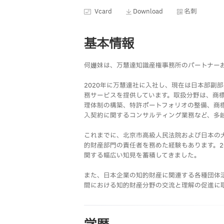
Vcard
Download
名刺
基本情報
何姗妹は、万慧達知識産権事務所のパートナー
2020年に万慧達社に入社し、現在は日本部副
務サービスを提供しています。取扱分野は、商
理体制の構築、特許ポートフォリオの整備、商
入契約に関するコンサルティング業務など、多
これまでに、北京市高級人民法院および日本の
的財産部門の責任者を務めた経験もあります。
関する幅広い知見を蓄積してきました。
また、日本企業の知的財産に関連する各種団体
間における知的財産分野の交流と理解の促進に