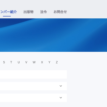
メンバー紹介
出版物
法令
お問合せ
S
T
U
V
W
X
Y
Z