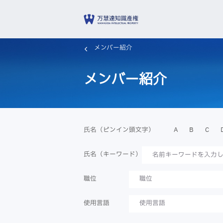
メンバー紹介
メンバー紹介
A
B
C
氏名（ピンイン頭文字）
氏名（キーワード）
職位
職位
使用言語
使用言語