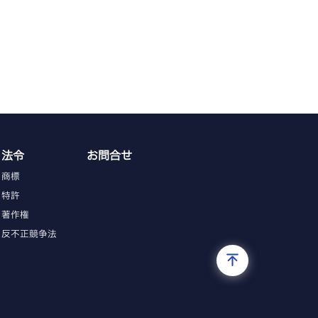
法令
お問合せ
商標
特許
著作権
反不正競争法