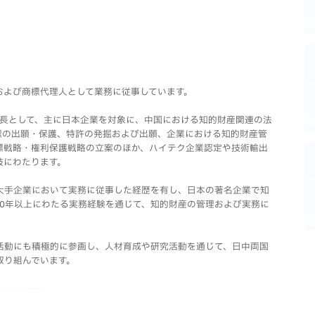
および商標代理人として業務に従事しています。
部長として、主に日本企業を対象に、中国における知的財産関連の法
標の出願・保護、特許の発掘および出願、企業における知的財産管
標戦略・権利保護戦略の立案のほか、ハイテク企業認定や技術輸出
岐にわたります。
大手企業において実務に従事した経歴を有し、日本の著名企業で知
20年以上にわたる実務経験を通じて、知的財産の管理および実務に
活動にも積極的に参画し、人材育成や研究活動を通じて、日中両国
取り組んでいます。