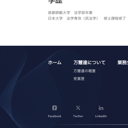
学歴
首都師範大学 法学部卒業
日本大学 法学専攻（民法学） 修士課程修了
ホーム
万慧達について
業務
万慧達の概要
受賞歴
Facebook
Twitter
LinkedIn