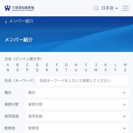
日本语
メンバー紹介
メンバー紹介
氏名（ピンイン頭文字）
A
B
C
D
E
F
G
H
I
J
K
L
M
N
O
P
Q
R
S
T
U
V
W
X
Y
Z
氏名（キーワード）
職位
職位
業務分野
業務分野
使用言語
使用言語
勤務地
勤務地