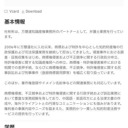
Vcard
Download
基本情報
杜彬彬は、万慧達知識産権事務所のパートナーとして、弁護士業務を行ってい
ます。
2006年に万慧達社に入社以来、商標および特許を中心とした知的財産権の行
政保護および司法保護業務を継続して担当してきました。侵害事件における調
査・証拠収集をはじめ、商標権侵害および不正競争に関する行政処分申立、
特許権侵害に関する知識産権局への申立、商標権・特許権侵害案件における
税関での差押手続、ならびに商標権侵害、不正競争、特許権侵害に関する民
事訴訟および刑事事件（登録商標冒用罪等）を幅広く取り扱っています。
このほか、著作権登録やドメイン名紛争などの関連業務にも対応しています。
商標権侵害、不正競争および特許権侵害に関する行政手続および訴訟業務に
おいて豊富な実務経験を有しており、中国語・英語双方による法律文書の作
成や、海外クライアントとの円滑なコミュニケーションにも強みがあります。
権利者の事業内容やニーズを踏まえた、実務的かつ一貫した知的財産法務サ
ービスの提供を行っています。
学歴