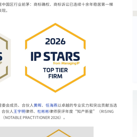
居中国区行业前茅：商标确权、商标诉讼已连续十余年稳居第一梯
表现。
管委会成员、合伙人
黄晖
、
任海燕
以卓越的专业实力和突出贡献当选
）；合伙人
王宇明
律师、
杜彬彬
律师获评年度“知产新星”（RISING
TABLE PRACTITIONER 2026）。