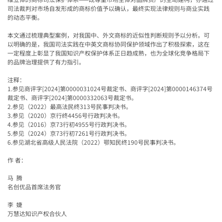
司法裁判对市场自发形成的商标价值予以确认，最终实现法律规则与商业实践
的动态平衡。
本文通过梳理典型案例，对我国中、外文商标的近似性判断规则予以分析。可
以明确的是，我国司法实践在中英文商标协同保护领域作出了积极探索，这在
一定程度上彰显了我国知识产权保护体系正日趋成熟，也为全球化竞争格局下
的品牌治理提供了有力指引。
注释：
1.参见商评字[2024]第0000031024号裁定书、商评字[2024]第0000146374号
裁定书、商评字[2024]第0000332063号裁定书。
2.参见（2022）最高法民终313号民事判决书。
3.参见（2020）京行终4456号行政判决书。
4.参见（2016）京73行初4955号行政判决书。
5.参见（2024）京73行初7261号行政判决书。
6.参见湖北省高级人民法院（2022）鄂知民终190号民事判决书。
作 者：
马 腾
名创优品首席法务官
李 婕
万慧达知识产权合伙人