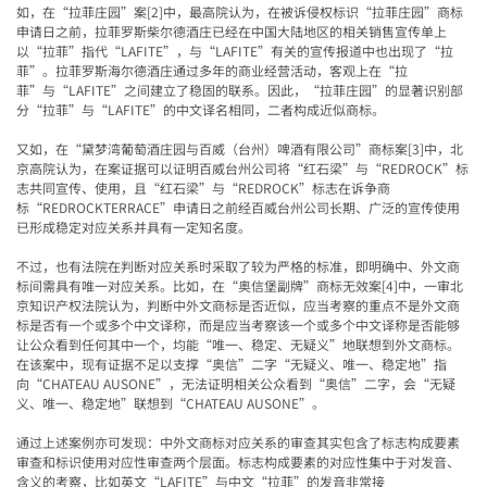
如，在“拉菲庄园”案[2]中，最高院认为，在被诉侵权标识“拉菲庄园”商标
申请日之前，拉菲罗斯柴尔德酒庄已经在中国大陆地区的相关销售宣传单上
以“拉菲”指代“LAFITE”，与“LAFITE”有关的宣传报道中也出现了“拉
菲”。拉菲罗斯海尔德酒庄通过多年的商业经营活动，客观上在“拉
菲”与“LAFITE”之间建立了稳固的联系。因此，“拉菲庄园”的显著识别部
分“拉菲”与“LAFITE”的中文译名相同，二者构成近似商标。
又如，在“黛梦湾葡萄酒庄园与百威（台州）啤酒有限公司”商标案[3]中，北
京高院认为，在案证据可以证明百威台州公司将“红石梁”与“REDROCK”标
志共同宣传、使用，且“红石梁”与“REDROCK”标志在诉争商
标“REDROCKTERRACE”申请日之前经百威台州公司长期、广泛的宣传使用
已形成稳定对应关系并具有一定知名度。
不过，也有法院在判断对应关系时采取了较为严格的标准，即明确中、外文商
标间需具有唯一对应关系。比如，在“奥信堡副牌”商标无效案[4]中，一审北
京知识产权法院认为，判断中外文商标是否近似，应当考察的重点不是外文商
标是否有一个或多个中文译称，而是应当考察该一个或多个中文译称是否能够
让公众看到任何其中一个，均能“唯一、稳定、无疑义”地联想到外文商标。
在该案中，现有证据不足以支撑“奥信”二字“无疑义、唯一、稳定地”指
向“CHATEAU AUSONE”，无法证明相关公众看到“奥信”二字，会“无疑
义、唯一、稳定地”联想到“CHATEAU AUSONE”。
通过上述案例亦可发现：中外文商标对应关系的审查其实包含了标志构成要素
审查和标识使用对应性审查两个层面。标志构成要素的对应性集中于对发音、
含义的考察，比如英文“LAFITE”与中文“拉菲”的发音非常接