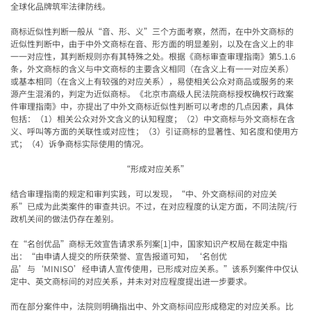
全球化品牌筑牢法律防线。
商标近似性判断一般从“音、形、义”三个方面考察，然而，在中外文商标的
近似性判断中，由于中外文商标在音、形方面的明显差别，以及在含义上的非
一一对应性，其判断规则亦有其特殊之处。根据《商标审查审理指南》第5.1.6
条，外文商标的含义与中文商标的主要含义相同（在含义上有一一对应关系）
或基本相同（在含义上有较强的对应关系），易使相关公众对商品或服务的来
源产生混淆的，判定为近似商标。《北京市高级人民法院商标授权确权行政案
件审理指南》中，亦提出了中外文商标近似性判断可以考虑的几点因素，具体
包括：（1）相关公众对外文含义的认知程度；（2）中文商标与外文商标在含
义、呼叫等方面的关联性或对应性；（3）引证商标的显著性、知名度和使用方
式；（4）诉争商标实际使用的情况。
“形成对应关系”
结合审理指南的规定和审判实践，可以发现，“中、外文商标间的对应关
系”已成为此类案件的审查共识。不过，在对应程度的认定方面，不同法院/行
政机关间的做法仍存在差别。
在“名创优品”商标无效宣告请求系列案[1]中，国家知识产权局在裁定中指
出：“由申请人提交的所获荣誉、宣告报道可知，‘名创优
品’与‘MINISO’经申请人宣传使用，已形成对应关系。”该系列案件中仅认
定中、英文商标间的对应关系，并未对对应程度提出进一步要求。
而在部分案件中，法院则明确指出中、外文商标间应形成稳定的对应关系。比