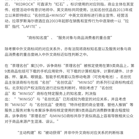
近，“REDROCK”可直译为“红石”。标识使用的对应则指，商业主体在其宣
传、经营活动中有意识地将中、英文商标共同使用，比如名创优品自2013年成
立以来即持续以“名创优品+MINISO”中英文双商标进行商业宣传、经营活
动，拉菲罗斯海尔德酒庄自2003年起即在销售和宣传行为中逐渐统一以“拉
菲”指代“LAFITE”。
“商标知名度”、“服务对象与商品消费者的重合度”
除考察中外文商标间的对应关系外，亦有法院将商标知名度以及服务对象与商
品消费者的重合度纳入中外文商标近似性判断之中。
在“茶理名创”案[5]中，诉争商标“茶理名创”被核定使用在第9类商品上，第
9类商品包括可下载的手机应用软件、可下载的计算机程序、计算机硬件、计步
器、秤、量具、眼镜盒、智能手机用套以及移动电源（可充电电池）。名创优
品主张该商标与包括“名创”“名创优品”“MINISO”的系列引证商标构成近
似。北京知识产权法院在进行近似性判断时，特别考虑了“名创优
品”和“MINISO”商标在特定服务上的知名度，判决指
出：““MINISO”与“名创优品”已形成较为稳定的对应关系，并且考虑
到“MINISO”与“名创优品”使用在“特许经营的商业管理、替他人推销”等
服务上服务对象与本案诉争商标核定使用的第9类商品的消费群体重合程度较
高，诉争商标“茶理名创”与MINISO商标共存于类似商品上容易导致相关公众
对于商品来源产生混淆、误认。”
“主动构建”和“被动获得”并非中外文商标对应关系的判断标准