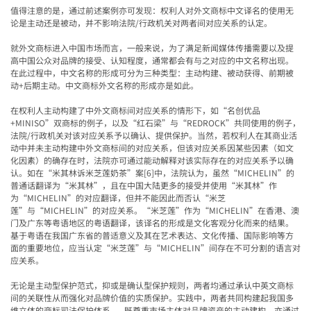
值得注意的是，通过前述案例亦可发现：权利人对外文商标中文译名的使用无
论是主动还是被动，并不影响法院/行政机关对两者间对应关系的认定。
就外文商标进入中国市场而言，一般来说，为了满足新闻媒体传播需要以及提
高中国公众对品牌的接受、认知程度，通常都会有与之对应的中文名称出现。
在此过程中，中文名称的形成可分为三种类型：主动构建、被动获得、前期被
动+后期主动。中文商标外文名称的形成亦是如此。
在权利人主动构建了中外文商标间对应关系的情形下，如“名创优品
+MINISO”双商标的例子，以及“红石梁”与“REDROCK”共同使用的例子，
法院/行政机关对该对应关系予以确认、提供保护。当然，若权利人在其商业活
动中并未主动构建中外文商标间的对应关系，但该对应关系因某些因素（如文
化因素）的确存在时，法院亦可通过能动解释对该实际存在的对应关系予以确
认。如在“米其林诉米芝莲奶茶”案[6]中，法院认为，虽然“MICHELIN”的
普通话翻译为“米其林”，且在中国大陆更多的接受并使用“米其林”作
为“MICHELIN”的对应翻译，但并不能因此而否认“米芝
莲”与“MICHELIN”的对应关系。“米芝莲”作为“MICHELIN”在香港、澳
门及广东等粤语地区的粤语翻译，该译名的形成是文化客观分化而来的结果。
基于粤语在我国广东省的普适意义及其在艺术表达、文化传播、国际影响等方
面的重要地位，应当认定“米芝莲”与“MICHELIN”间存在不可分割的语言对
应关系。
无论是主动型保护范式，抑或是确认型保护规则，两者均通过承认中英文商标
间的关联性从而强化对品牌价值的实质保护。实践中，两者共同构建起我国多
维立体的商标司法保护体系——既尊重市场主体对品牌资产的主动建构，亦通过