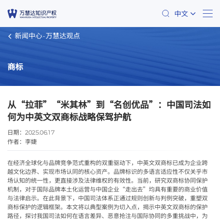
中文
新闻中心
万慧达观点
商标
从“拉菲”“米其林”到“名创优品”：中国司法如
何为中英文双商标战略保驾护航
日期：
2025.06.17
作者：
李婕
在经济全球化与品牌竞争范式重构的双重驱动下，中英文双商标已成为企业跨
越文化边界、实现市场认同的核心资产。品牌标识的多语言适应性不仅关乎市
场认知的统一性，更直接涉及法律维权的有效性。当前，研究双商标协同保护
机制，对于国际品牌本土化运营与中国企业“走出去”均具有重要的商业价值
与法律启示。在此背景下，中国司法体系正通过规则创新与判例突破，重塑双
商标保护的逻辑框架。本文将以典型案例为切入点，揭示中英文双商标的保护
路径，探讨我国司法如何在语言差异、恶意抢注与国际协同的多重挑战中，为