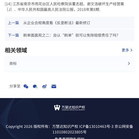
[14] 江苏省南京市雨花台区人民检察院诉董志超、谢文浩破坏生产经营案
［J］．中华人民共和国最高人民法院公报，2018年第8期.
上一篇
从企业合规角度看《反垄断法》最新修订
下一篇
刷单面面观之二：自认“刷单”就可以免除赔偿责任了吗？
相关领域
更多
商标
分享至
Copyright 2026 版权所有：万慧达知识产权
ICP备13010463号-3
京公网安备
11010802023805号
免责声明
隐私保护