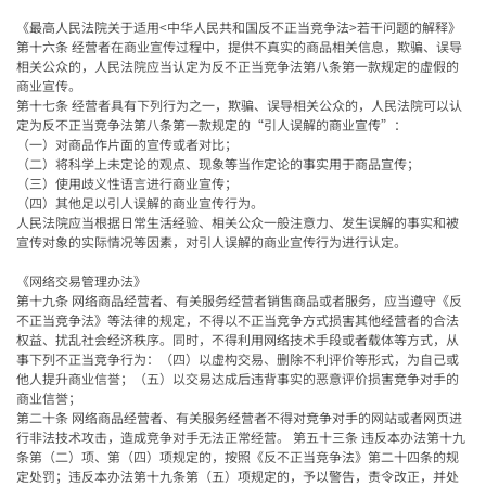
《最高人民法院关于适用<中华人民共和国反不正当竞争法>若干问题的解释》
第十六条 经营者在商业宣传过程中，提供不真实的商品相关信息，欺骗、误导
相关公众的，人民法院应当认定为反不正当竞争法第八条第一款规定的虚假的
商业宣传。
第十七条 经营者具有下列行为之一，欺骗、误导相关公众的，人民法院可以认
定为反不正当竞争法第八条第一款规定的“引人误解的商业宣传”：
（一）对商品作片面的宣传或者对比；
（二）将科学上未定论的观点、现象等当作定论的事实用于商品宣传；
（三）使用歧义性语言进行商业宣传；
（四）其他足以引人误解的商业宣传行为。
人民法院应当根据日常生活经验、相关公众一般注意力、发生误解的事实和被
宣传对象的实际情况等因素，对引人误解的商业宣传行为进行认定。
《网络交易管理办法》
第十九条 网络商品经营者、有关服务经营者销售商品或者服务，应当遵守《反
不正当竞争法》等法律的规定，不得以不正当竞争方式损害其他经营者的合法
权益、扰乱社会经济秩序。同时，不得利用网络技术手段或者载体等方式，从
事下列不正当竞争行为：（四）以虚构交易、删除不利评价等形式，为自己或
他人提升商业信誉；（五）以交易达成后违背事实的恶意评价损害竞争对手的
商业信誉；
第二十条 网络商品经营者、有关服务经营者不得对竞争对手的网站或者网页进
行非法技术攻击，造成竞争对手无法正常经营。 第五十三条 违反本办法第十九
条第（二）项、第（四）项规定的，按照《反不正当竞争法》第二十四条的规
定处罚；违反本办法第十九条第（五）项规定的，予以警告，责令改正，并处