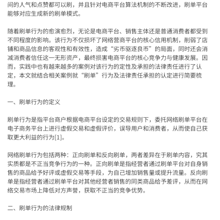
间的人气和点赞都可以刷，并且针对电商平台算法机制的不断改进，刷单平台
能够对应生成新的刷单模式。
随着刷单行为的愈演愈烈，无论是电商平台、销售主体还是普通消费者都受到
不同程度的影响。该行为不仅损坏了网络营商平台的核心信用机制，削弱了店
铺和商品信息的客观性和有效性，造成“劣币驱逐良币”的局面，同时还会消
减消费者信任这一无形资产，最终损害电商平台的核心竞争力与健康发展。因
而，实践中也有越来越多的案例对该行为的定性及承担的法律责任进行了认
定，本文就结合相关案例就“刷单”行为及法律责任承担的认定进行简要梳
理。
一、刷单行为的定义
刷单行为是指平台商户根据电商平台设定的交易规则下，委托网络刷单平台在
电子商务平台上进行虚假交易和虚假评价，误导用户和消费者，从而使自己获
取更大利益的行为[1]。
网络刷单行为包括两种：正向刷单和反向刷单，两者差异在于刷单内容，究其
实质都是不正当竞争行为的一种。正向刷单是指经营者通过刷单平台对自身销
售的商品给予好评或虚假交易等手段，为自己增加销售量或提升流量。反向刷
单是指经营者通过刷单平台对其他经营者销售的同类商品给予差评，从而在网
络交易市场上降低对方声誉，获取不正当的竞争优势。
二、刷单行为的法律规制