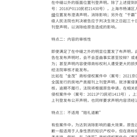
在中缝以外的版面位置刊登声明。除了上述提到的“
号：2018沪0110民初21430号），上海市
缝
位置发布澄清声明，消除影响；另外在“干霸”商
级人民法院也判决被告应于判决生效之日起三十
刊登声明，以消除给原告造成的影响。
特点二：内容的审核性
即使满足了在中缝之外的明显位置发了布声明，
告在发布声明时，会不会歪曲事实甚至狡辩？或
为；甚至声明内容使得商标权利人遭受更大的损
经法院审核才能发布。
比如在“金茂”商标侵权案件中（案号：2021京0
全国发行的房地产类报刊上刊登声明，就涉案侵
核，逾期不履行，法院将根据原告申请，在相关媒
侵权案件中（案号：2021沪73民初1413号
上刊登发布公开声明，也同样要求声明内容须经
特点三：不适用
“
赔礼道歉
”
有些案件中，为达到消除影响的最大效果，原告
歉一般适用于人身性质的知识产权中，但在商标
予支持。例如，在“伟匠”商标侵权案件中（案号：2