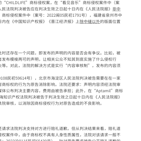
CHILDLIFE”商标侵权案，在“看见音乐”商标侵权案件中（案
杨浦区人民法院判决被告应在判决生效之日起十日内在《人民法院报》
非中
标侵权案件中（案号：2022闽05民初1791号），福建省泉州市中
日内在《中国知识产权报》《晋江经济报》上
除中缝以外
的版面位置
此时还存在一个问题，即发布的声明的内容是否会有争议。比如，被
者发布模棱两可的声明，让相关公众不知其到底实施了什么侵权行
失等。对此，法院的解决方式是实行“内容审核制”，发布的内容须
108民初59614号），北京市海淀区人民法院判决被告需要在在一家
害商标权的行为为原告消除影响。法院还要求：声明内容须经法院审
体公布判决主要内容，费用由被告承担；此外，在“Aptamil”商标
），上海知识产权法院判决被告于判决生效之日起十日内在《人民法院报》
法院审核，以消除因商标侵权行为对原告造成的不良影响。
还请求法院判决支持对方进行赔礼道歉。但从判决结果来看，赔礼道
侵权案件中，由于商标权不具有人身性质属性，法院对该请求一般不
023沪0115民初65439号），针对原告要求被告公开赔礼道歉的