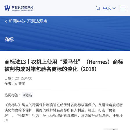
中文
新闻中心
万慧达观点
商标
商标法13丨农机上使用“爱马仕”（Hermes）商标
被判构成对箱包驰名商标的淡化（2018）
日期：
2018.04.08
作者：刘智学
热词标签：
#驰名
《商标法》确立的跨类保护制度旨在给予驰名商标以强保护，从混淆角度或者
淡化角度给予保护，更好的维护驰名商标所有人利益，制止、打击
“
傍名
牌
”
、
“
搭便车
”
行为，净化商标注册管理秩序，营造良好商标注册、使用环
境。