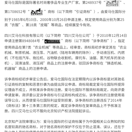
爱马仕国际是国际著名时尚奢侈品专业生产厂家。第
248937
号
“
”
、
第
1708652
号
“
”
商标（以下简称
“
引证商标
”
），由爱马仕国际分
别于
1985
年
6
月
10
日、
2000
年
10
月
26
日申请注册，核定使用商品分别为第
25
类
“
衣服
”
、第
18
类
“
皮箱
”
等商品，经续展至今有效。
四川艾马仕科技有限公司（以下简称
“
四川艾马仕公司
”
）于
2010
年
12
月
14
日
申请注册第
8948084
号
“
”
商标（以下简称
“
诉争商标
”
），指定
使用商品在第
7
类
“
农业机械
”
等商品上。经审查，商标局初步审定其在
“
农业
机械、制茶机械、液压泵、汽油机（陆地车辆用的除外）、手动液压机、内燃
机（不包括汽车、拖拉机、谷物联合收割机、摩托车、油锯、蒸汽机车的发动
机）、润滑油泵、液压阀
”
商品上的注册申请，驳回诉争商标在
“
铸造机械、
机器轴
”
商品上的注册申请。
诉争商标经初步审定公告后，爱马仕国际在法定期限内以诉争商标是对其驰名
引证商标的复制和恶意抄袭为由提出异议申请。商标局裁定爱马仕国际所提异
议理由不成立，并核准诉争商标注册。爱马仕国际不服商标局裁定，向商评委
申请复审。商评委认定诉争商标与引证商标构成近似，诉争商标的注册使用易
误导公众，从而使爱马仕国际利益受到损害，诉争商标的注册违反了
2014
年
《商标法》第十三条第三款的规定，裁定诉争商标在复审商品上不予核准注
册。四川艾马仕公司不服向北京知识产权法院提起诉讼。
北京知产法院审理认为：爱马仕国际的引证商标属于为中国相关公众熟知的知
名度较高的驰名商标，对于驰名商标的保护不仅在于防止混淆、误认，还在于
防止他人商标的使用会暗示该商标持有人与驰名商标注册人之间存在某种联