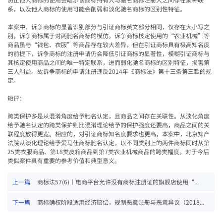
系，以及他人商标的使用可能会削弱和淡化驰名商标的区别性特征。
本案中，诉争商标的显著识别部分与引证商标英文部分相同，仅存在大小写之
别，诉争商标属于对两驰名商标的模仿。诉争商标核定使用的
“
农业机械
”
等
商品虽与
“
钱包、衣服
”
等商品存在较大差异，但在引证商标具有极高知名度
的前提下，诉争商标的注册申请仍会降低引证商标的显著性，模糊引证商标与
其核定使用商品之间的唯一特定联系，进而弱化驰名商标的区别特征，损害第
三人利益。故诉争商标的申请注册违反
2014
年《商标法》第十三条第三款的规
定。
短评：
跨类保护多是从混淆角度给予驰名认定，且商品之间存在关联性。从淡化角度
给予驰名认定的跨类保护则比混淆理论给予的保护强度还要高，商品之间的关
联程度放得更宽。相应的，对引证商标知名度要求也更高，本案中，北京知产
法院从淡化理论给予爱马仕商标驰名认定，以不同类别上的两件商标同时从第
25
类衣服商品、第
18
类皮箱商品到第
7
类农业机械商品的跨类幅度，对于今后
类似案件具有重要的参考价值和典型意义。
上一篇
商标法57(6)丨电商平台允许没有商标注册证的旗舰店使用“...
下一篇
商标确权阶段适用经济赔偿，规制恶意注册与恶意异议（2018...