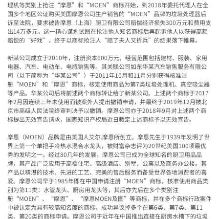
理机等类别上抢注“摩恩”和“MOEN”商标开始，到2018年委托代理人在全
国多个地区公证购买美国摩恩公司生产销售的“MOEN”品牌的垃圾处理器后
诉至法院，要求被告摩恩（上海）厨卫有限公司赔偿经济损失300万元和费用支
出14万多元，这一精心谋划试图在抢注他人知名商标后再起诉他人以获得高额
赔偿的“好戏”，终于以商标抢注人“赔了夫人又折兵”的结果落下帷幕。
新某公司成立于2010年，注册资本600万元，经营范围包括建材、服装、家用
电器、汽车、电动车、电瓶销售等。其关联公司如东华某汽车销售服务有限公
司（以下简称为“华某公司”）于2011年10月和11月分别获得核准注
册“MOEN”和“摩恩”商标，核定使用商品为第7类垃圾处理机、真空吸尘器
等产品。华某公司后将前述两个商标转让给了新某公司。上述两个商标于2017
年2月因连续三年未使用而被案外人提出撤销申请，并最终于2019年12月被北
京市高级人民法院终审判决予以撤销。摩恩公司亦于2018年9月对上述两个商
标提出无效宣告请求，国家知识产权局近日裁定上述商标予以无效宣告。
摩恩（MOEN）品牌是由美国人艾尔.摩恩所创立。摩恩先生于1939年发明了世
界上第一个单把手冷热水混合水龙头，被财富杂志评为20世纪美国100项最优
秀的发明之一。经过80几年的发展，摩恩公司已成为全球知名的厨卫用品品
牌，其产品广泛应用于高档住宅、高级酒店、别墅、公寓以及商务办公楼。其
产品以精湛的技术、先进的工艺、完美的售后服务而备受世界各地消费者的喜
爱。摩恩公司早于1985年即在中国申请注册“MOEN”商标，核准使用商品类
别为第11类：水管龙头、厨房用龙头等，其后亦先后在多个类别注
册“MOEN”、“摩恩”、“摩恩MOEN及图”等商标，并在多个商标行政案件
中被认定为具有较高知名度的商标，成功异议掉多个在第6类、第7类、第11
类、第20类的商标申请。摩恩公司于近年在中国推出连接在厨房水槽下的垃圾