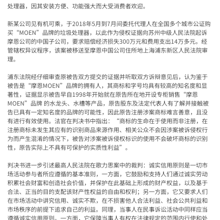
处理器，因其安装方便、功能强大而大受消费者欢迎。
新某公司见有机可乘，于2018年5月到7月间委托代理人在全国多个城市公证购
买“MOEN”品牌的垃圾处理器，以此作为侵权证据向苏州中级人民法院起诉
摩恩公司的中国子公司，要求赔偿经济损失300万元和费用支出14万多元。经
管辖权异议程序，该案被移送至摩恩中国公司住所地上海浦东新区人民法院审
理。
浦东法院经仔细审查原被告双方提交的证据并听取双方诉辩意见后，认为鉴于
被告是“摩恩MOEN”品牌的拥有人，其商标和字号均具有较高的知名度和显
著性，证据显示被告早自1998年开始就在原告所在地开设专柜销售“摩恩
MOEN”品牌 的水龙头、水槽等产品，原告股东及法定代表人有了解并接触被
告已具有一定知名度的品牌的可能性，因此原告注册涉案商标难言善意，且没
有进行有效使用。法官在判决书中指出：“商标的生命在于使用而非注册，在
注册商标未发生其应有的识别商品来源作用、相关公众不会因涉案被诉侵权行
为而产生混淆的情况下，被告对涉案被诉侵权标识的使用不会破坏商标的识别
性，原告实际上不具有可保护的实质性利益”。
判决书进一步引述最高人民法院在歌力思案中的裁判：诚实信用原则是一切市
场活动参与者所应遵循的基本准则，一方面，它鼓励和支持人们通过诚实劳动
积累社会财富和创造社会价值，并保护在此基础上形成的财产权益，以及基于
合法、正当的目的支配该财产性权益的自由和权利；另一方面，它又要求人们
在市场活动中讲究信用、诚实不欺，在不损害他人合法利益、社会公共利益和
市场秩序的前提下追求自己的利益。同理，当事人在民事诉讼活动中同样应当
遵循诚实信用原则。一方面，它保障当事人有权在法律规定的范围内行使和处