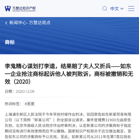
中文
新闻中心
万慧达观点
商标
李鬼精心谋划打李逵，结果赔了夫人又折兵——如东
一企业抢注商标起诉他人被判败诉，商标被撤销和无
效（2020）
日期：
2020.12.09
热词标签：
#恶意
上海浦东新区人民法院于今年早些时候作出判决，驳回原告如东新某贸易有限
公司（以下简称“新某公司”）的全部诉讼请求，案件受理费31900元由原告
负担。北京市高级人民法院亦作出终审判决，认定新某公司的涉案商标于指定
期间没有进行有效使用而应予以撤销。国家知识产权局亦于近日做出裁定，宣
告如东公司的涉案商标予以无效。至此，如新某公司从2011年在第7类垃圾处