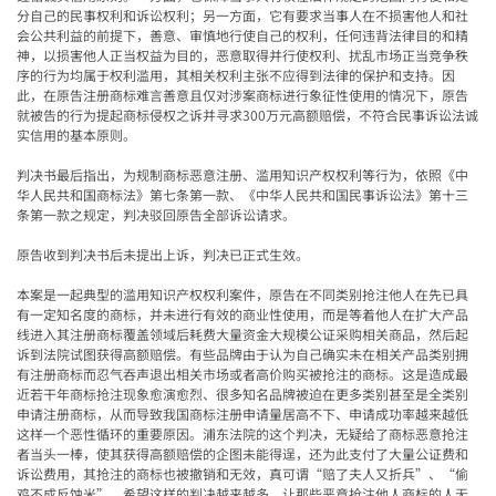
分自己的民事权利和诉讼权利；另一方面，它有要求当事人在不损害他人和社
会公共利益的前提下，善意、审慎地行使自己的权利，任何违背法律目的和精
神，以损害他人正当权益为目的，恶意取得并行使权利、扰乱市场正当竞争秩
序的行为均属于权利滥用，其相关权利主张不应得到法律的保护和支持。因
此，在原告注册商标难言善意且仅对涉案商标进行象征性使用的情况下，原告
就被告的行为提起商标侵权之诉并寻求300万元高额赔偿，不符合民事诉讼法诚
实信用的基本原则。
判决书最后指出，为规制商标恶意注册、滥用知识产权权利等行为，依照《中
华人民共和国商标法》第七条第一款、《中华人民共和国民事诉讼法》第十三
条第一款之规定，判决驳回原告全部诉讼请求。
原告收到判决书后未提出上诉，判决已正式生效。
本案是一起典型的滥用知识产权权利案件，原告在不同类别抢注他人在先已具
有一定知名度的商标，并未进行有效的商业性使用，而是等着他人在扩大产品
线进入其注册商标覆盖领域后耗费大量资金大规模公证采购相关商品，然后起
诉到法院试图获得高额赔偿。有些品牌由于认为自己确实未在相关产品类别拥
有注册商标而忍气吞声退出相关市场或者高价购买被抢注的商标。这是造成最
近若干年商标抢注现象愈演愈烈、很多知名品牌被迫在更多类别甚至是全类别
申请注册商标，从而导致我国商标注册申请量居高不下、申请成功率越来越低
这样一个恶性循环的重要原因。浦东法院的这个判决，无疑给了商标恶意抢注
者当头一棒，使其获得高额赔偿的企图未能得逞，还为此支付了大量公证费和
诉讼费用，其抢注的商标也被撤销和无效，真可谓“赔了夫人又折兵”、“偷
鸡不成反蚀米”。希望这样的判决越来越多，让那些恶意抢注他人商标的人无