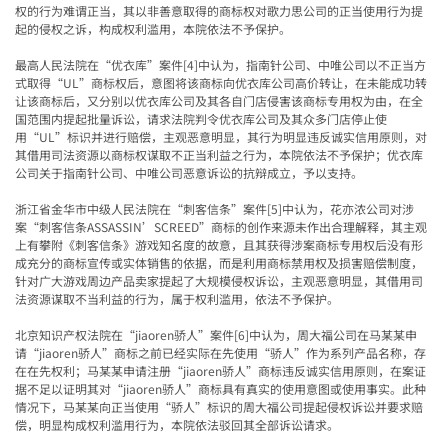
权的行为难谓正当，其以非善意取得的商标权对歌力思公司的正当使用行为提
起的侵权之诉，构成权利滥用，本院依法不予保护。
最高人民法院在“优衣库”案件
[4]
中认为，指南针公司、中唯公司以不正当方
式取得
“UL”
商标权后，意图将该商标向优衣库公司高价转让，在未能成功转
让该商标后，又分别以优衣库公司及其各自门店侵害该商标专用权为由，在全
国范围内提起批量诉讼，请求法院判令优衣库公司及其众多门店停止使
用
“UL”
标识并进行赔偿，主观恶意明显，其行为明显违反诚实信用原则，对
其借用司法资源以商标权谋取不正当利益之行为，本院依法不予保护；优衣库
公司关于指南针公司、中唯公司恶意诉讼的抗辩成立，予以支持。
浙江省金华市中级人民法院在“刺客信条”案件
[5]
中认为，花亦浓公司对涉
案
“
刺客信条
ASSASSIN’SCREED”
商标的创作来源未作出合理解释，其主观
上有攀附《刺客信条》游戏知名度的故意，且其获得涉案商标专用权后没有形
成充分的商标宣传或实体销售的依据，而是利用商标禁用权及损害赔偿制度，
针对广大游戏周边产品卖家提起了大规模侵权诉讼，主观恶意明显，其借用司
法资源谋取不当利益的行为，属于权利滥用，依法不予保护。
北京知识产权法院在“
jiaoren
骄人
”
案件
[6]
中认为，周大福公司在马某某申
请
“jiaoren
骄人
”
商标之前已经实际在先使用
“
骄人
”
作为系列产品名称，存
在在先权利；马某某申请注册
“jiaoren
骄人
”
商标违反诚实信用原则，在案证
据不足以证明其对
“jiaoren
骄人
”
商标具有真实的使用意图或使用事实。此种
情况下，马某某向正当使用
“
骄人
”
标识的周大福公司提起侵权诉讼并要求赔
偿，明显构成权利滥用行为，本院依法驳回其全部诉讼请求。