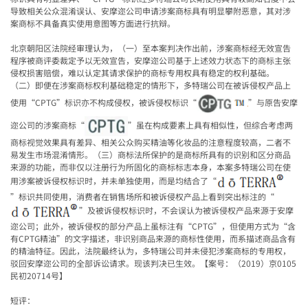
导致相关公众混淆误认、安摩迩公司申请涉案商标具有明显攀附恶意，其对涉
案商标不具备真实使用意图等方面进行抗辩。
北京朝阳区法院经审理认为，（一）至本案判决作出前，涉案商标经无效宣告
程序被商评委裁定予以无效宣告，安摩迩公司基于上述效力状态下的商标主张
侵权损害赔偿，难以认定其请求保护的商标专用权具有稳定的权利基础。
（二）即便在涉案商标权利基础稳定的情形下，多特瑞公司在被诉侵权产品上
使用“
CPTG”
标识亦不构成侵权，被诉侵权标识
“
”
与原告安摩
迩公司的涉案商标
“
”
虽在构成要素上具有相似性，但综合考虑两
商标视觉效果具有差异、相关公众购买精油等化妆品的注意程度较高，二者不
易发生市场混淆情形。（三）商标法所保护的是商标所具有的识别和区分商品
来源的功能，而非仅以注册行为所固化的商标标志本身，本案多特瑞公司在使
用涉案被诉侵权标识时，并未单独使用，而是均结合了
“
”
标识共同使用，消费者在销售场所和被诉侵权产品上看到突出标注的
“
”
及被诉侵权标识时，不会误认为被诉侵权产品来源于安摩
迩公司；此外，被诉侵权的部分产品上虽标注有
“CPTG”
，但使用方式为
“
含
有
CPTG
精油
”
的文字描述，非识别商品来源的商标性使用，而系描述商品含有
的精油特征。因此，法院最终认为，多特瑞公司并未侵犯涉案商标的专用权，
驳回安摩迩公司的全部诉讼请求。现该判决已生效。【案号：（
2019
）京
0105
民初
20714
号】
短评：