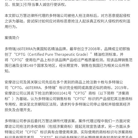
见、批复
[1]
引导当事人诚信行使诉权。
本文即以万慧达律所代理的多特瑞公司被他人抢注商标后，对方恶意提起侵权
之诉为基础，尝试探讨如何应对商标恶意抢注人起诉真正权利人侵权的权利滥
用行为。
案情简介
多特瑞
/dōTERRA
为美国知名精油品牌，最早创立于
2008
年，品牌成立初即独
创了
“CPTG
（
Certified Pure Therapeutic Grade
）
”
精油检测标准，并
将
“CPTG”
使用在产品上标示该品牌产品经过严格质量检测。现该品牌销售范
围已遍及全球
148
个国家及地区，经长期宣传、销售在我国已为相关公众所熟
知。
安摩迩公司及其关联公司先后在多个类别的商品上抢注数十枚与多特瑞公
司“
CPTG
、
dōTERRA
、多特瑞
”
标识完全相同或高度近似的商标。
2019
年，
安摩迩公司以其名下抢注的第
9001041
号
“CPTG”
商标（以下简称
“
涉案商
标
”
）为基础，认为多特瑞公司销售标有
“CPTG”
标识的产品侵犯其注册商标
专用权，故诉至北京朝阳区法院，请求判令多特瑞公司停止侵权并赔偿其经济
损失及合理开支。
多特瑞公司参诉后委托万慧达律所代理该案，案件代理过程中我们一方面对安
摩迩公司抢注的多枚商标（包括涉案商标）提起无效宣告请求，另一方面从多
特瑞公司对“
CPTG”
标识具有合理使用来源、实际使用的商标标识与涉案商标
标识具有明显差异、
“CPTG”
标识经多特瑞公司长期使用具有较高知名度不会