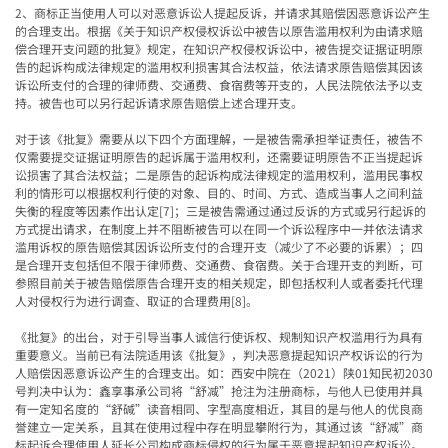
2
、商标正当使用人可以对恶意诉讼人提起反诉，并请求其赔偿因恶意诉讼产生
的合理支出。根据《关于知识产权侵权诉讼中被告以原告滥用权利为由请求赔
偿合理开支问题的批复》规定，在知识产权侵权诉讼中，被告提交证据证明原
告的起诉构成法律规定的滥用权利损害其合法权益，依法请求原告赔偿其因该
诉讼所支付的合理的律师费、交通费、食宿费等开支的，人民法院依法予以支
持。被告也可以另行起诉请求原告赔偿上述合理开支。
对于该《批复》需要从以下四个方面理解，一是被告需承担举证责任，被告不
仅需要提交证据证明原告的起诉属于滥用权利，还需要证明原告不正当提起诉
讼损害了其合法权益；二是原告的起诉构成法律规定的滥用权利，滥用民事权
利的情形可以根据权利行使的对象、目的、时间、方式、造成当事人之间利益
失衡的程度等因素作出认定
[7]
；三是被告需通过通过反诉的方式或另行起诉的
方式提出请求，在制度上并不阻断被告可以在同一个诉讼程序中一并依法请求
滥用诉权的原告赔偿其因诉讼所支付的合理开支（减少了不必要的诉累）；四
是合理开支包括但不限于律师费、交通费、食宿费。关于合理开支的判断，可
参照目前关于被告赔偿原告合理开支的相关规定，即包括权利人或者委托代理
人对侵权行为进行调查、取证的合理费用
[8]
。
《批复》的出台，对于引导当事人诚信行使诉权、规制知识产权滥用行为具有
重要意义。当前已有法院适用该《批复》，判决恶意提起知识产权诉讼的行为
人赔偿因恶意诉讼产生的合理支出。如：西安中院在（
2021
）陕
01
知民初
2030
号判决中认为：鑫享事承公司将
“
舒减
”
抢注为注册商标，与他人已使用并具
有一定知名度的
“
舒碱
”
读音相同、字型高度相近，其目的是与他人的优良商
誉建立一定关系，且其在使用过程中存在明显攀附行为，其通过该
“
舒减
”
商
标起诉合理使用人延长公司构成商标侵权的行为属于恶意提起知识产权诉讼。