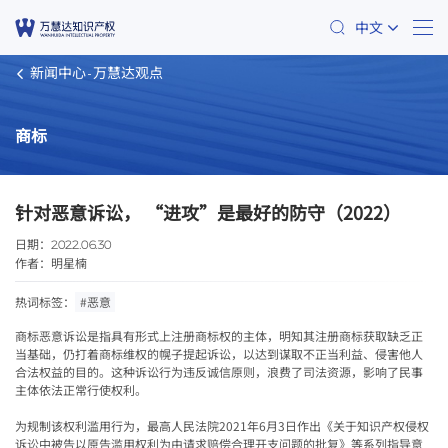
中文
新闻中心
万慧达观点
商标
针对恶意诉讼， “进攻”是最好的防守（2022）
日期：
2022.06.30
作者：
明星楠
热词标签：
#恶意
商标恶意诉讼是指具有形式上注册商标权的主体，明知其注册商标获取缺乏正
当基础，仍打着商标维权的幌子提起诉讼，以达到谋取不正当利益、侵害他人
合法权益的目的。这种诉讼行为违反诚信原则，浪费了司法资源，影响了民事
主体依法正常行使权利。
为规制该权利滥用行为，最高人民法院
2021
年
6
月
3
日作出《关于知识产权侵权
诉讼中被告以原告滥用权利为由请求赔偿合理开支问题的批复》等系列指导意