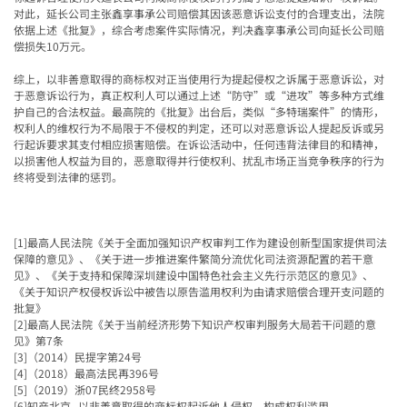
对此，延长公司主张鑫享事承公司赔偿其因该恶意诉讼支付的合理支出，法院
依据上述《批复》，综合考虑案件实际情况，判决鑫享事承公司向延长公司赔
偿损失
10
万元。
综上，以非善意取得的商标权对正当使用行为提起侵权之诉属于恶意诉讼，对
于恶意诉讼行为，真正权利人可以通过上述“防守”或“进攻”等多种方式维
护自己的合法权益。最高院的《批复》出台后，类似“多特瑞案件”的情形，
权利人的维权行为不局限于不侵权的判定，还可以对恶意诉讼人提起反诉或另
行起诉要求其支付相应损害赔偿。在诉讼活动中，任何违背法律目的和精神，
以损害他人权益为目的，恶意取得并行使权利、扰乱市场正当竞争秩序的行为
终将受到法律的惩罚。
[1]
最高人民法院《关于全面加强知识产权审判工作为建设创新型国家提供司法
保障的意见》、《关于进一步推进案件繁简分流优化司法资源配置的若干意
见》、《关于支持和保障深圳建设中国特色社会主义先行示范区的意见》、
《关于知识产权侵权诉讼中被告以原告滥用权利为由请求赔偿合理开支问题的
批复》
[2]
最高人民法院《关于当前经济形势下知识产权审判服务大局若干问题的意
见》第
7
条
[3]
（
2014
）民提字第
24
号
[4]
（
2018
）最高法民再
396
号
[5]
（
2019
）浙
07
民终
2958
号
[6]
知产北京
--
以非善意取得的商标权起诉他人侵权，构成权利滥用。