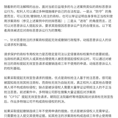
随着新的司法解释的出台，面对当前日益增多的与上述案例类似的商标恶意诉
讼行为，权利人可以通过多种措施维护自己的合法权益，一是从“防守”的角
度而言，可以无效
/
撤销他人抢注的商标，也可以举证证明自身享有正当权利使
用涉案商标（参见上述案例中的抗辩思路）；二是从
“
进攻
”
的角度而言，还
可以对恶意诉讼人提起反诉，要求其赔偿因恶意诉讼产生的合理支出。以下笔
者具体阐述应对商标恶意诉讼行为的策略：
一、针对恶意抢注的涉案商标提起无效或撤销行政程序，动摇恶意诉讼人的诉
讼请求权利基础。
请求保护的商标专用权效力是否稳定是司法认定侵害商标权案件的首要前提。
当商标的真正权利人或其他合理使用人被恶意提起侵权诉讼时，可以通过对被
抢注的商标提起无效宣告请求或撤销连续三年不使用的申请，动摇恶意诉讼人
的权利基础。
如果采取提起无效宣告请求的措施，优点是商标抢注人基于抢注恶意，很可能
被国知局无效其抢注商标，而商标无效为自始无效，真正权利人或其他合理使
用人将不构成商标侵权；缺点是被诉侵权人需要大量举证证明抢注人的不正当
抢注恶意。前述案件中，多特瑞公司即在搜集大量证据后对涉案商
标“
CPTG”
提起无效宣告请求，朝阳区法院最终等待国知局对该商标无效宣告
后，作出多特瑞公司不构成商标侵权的判决。
如果采取提起撤销连续三年不使用申请的措施，优点是被诉侵权人无需举证，
只需要抢注人提交其使用证据，如其抢注的涉案商标构成连续三年停止使用情