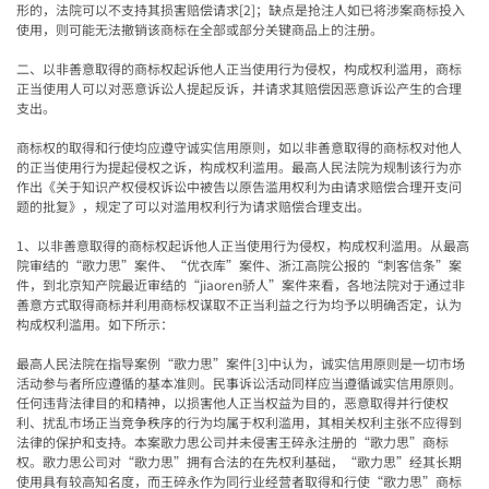
形的，法院可以不支持其损害赔偿请求
[2]
；缺点是抢注人如已将涉案商标投入
使用，则可能无法撤销该商标在全部或部分关键商品上的注册。
二、以非善意取得的商标权起诉他人正当使用行为侵权，构成权利滥用，商标
正当使用人可以对恶意诉讼人提起反诉，并请求其赔偿因恶意诉讼产生的合理
支出。
商标权的取得和行使均应遵守诚实信用原则，如以非善意取得的商标权对他人
的正当使用行为提起侵权之诉，构成权利滥用。最高人民法院为规制该行为亦
作出《关于知识产权侵权诉讼中被告以原告滥用权利为由请求赔偿合理开支问
题的批复》，规定了可以对滥用权利行为请求赔偿合理支出。
1
、以非善意取得的商标权起诉他人正当使用行为侵权，构成权利滥用。从最高
院审结的
“
歌力思
”
案件、
“
优衣库
”
案件、浙江高院公报的
“
刺客信条
”
案
件，到北京知产院最近审结的
“jiaoren
骄人
”
案件来看，各地法院对于通过非
善意方式取得商标并利用商标权谋取不正当利益之行为均予以明确否定，认为
构成权利滥用。如下所示：
最高人民法院在指导案例“歌力思”案件
[3]
中认为，诚实信用原则是一切市场
活动参与者所应遵循的基本准则。民事诉讼活动同样应当遵循诚实信用原则。
任何违背法律目的和精神，以损害他人正当权益为目的，恶意取得并行使权
利、扰乱市场正当竞争秩序的行为均属于权利滥用，其相关权利主张不应得到
法律的保护和支持。本案歌力思公司并未侵害王碎永注册的
“
歌力思
”
商标
权。歌力思公司对
“
歌力思
”
拥有合法的在先权利基础，
“
歌力思
”
经其长期
使用具有较高知名度，而王碎永作为同行业经营者取得和行使
“
歌力思
”
商标