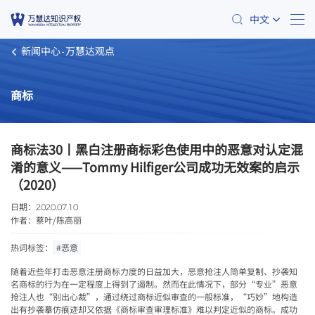
中文
新闻中心
万慧达观点
商标
商标法30丨黑白注册商标彩色使用中的恶意对认定混
淆的意义——Tommy Hilfiger公司成功无效案的启示
（2020）
日期：
2020.07.10
作者：
蔡叶
/陈高丽
热词标签：
#恶意
随着近些年打击恶意注册商标力度的日益加大，恶意抢注人简单复制、抄袭知
名商标的行为在一定程度上得到了遏制。然而在此情况下，部分“专业”恶意
抢注人也“别出心裁”，通过绕过商标近似审查的一般标准，“巧妙”地构造
出有抄袭摹仿痕迹却又依据《商标审查审理标准》难以判定近似的商标。成功