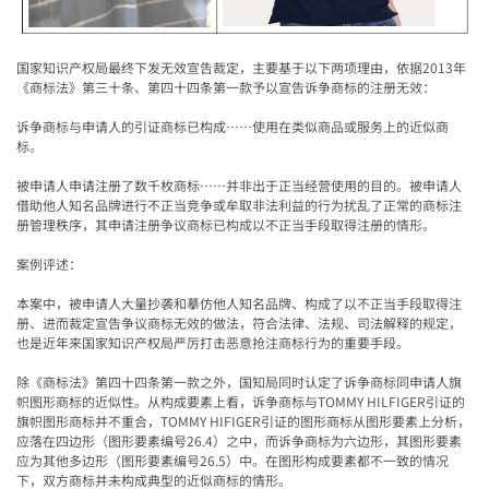
国家知识产权局最终下发无效宣告裁定，主要基于以下两项理由，依据
2013
年
《商标法》第三十条、第四十四条第一款予以宣告诉争商标的注册无效：
诉争商标与申请人的引证商标已构成……使用在类似商品或服务上的近似商
标。
被申请人申请注册了数千枚商标……并非出于正当经营使用的目的。被申请人
借助他人知名品牌进行不正当竞争或牟取非法利益的行为扰乱了正常的商标注
册管理秩序，其申请注册争议商标已构成以不正当手段取得注册的情形。
案例评述：
本案中，被申请人大量抄袭和摹仿他人知名品牌、构成了以不正当手段取得注
册、进而裁定宣告争议商标无效的做法，符合法律、法规、司法解释的规定，
也是近年来国家知识产权局严厉打击恶意抢注商标行为的重要手段。
除《商标法》第四十四条第一款之外，国知局同时认定了诉争商标同申请人旗
帜图形商标的近似性。从构成要素上看，诉争商标与
TOMMY HILFIGER
引证的
旗帜图形商标并不重合，
TOMMY HIFIGER
引证的图形商标从图形要素上分析，
应落在四边形（图形要素编号
26.4
）之中，而诉争商标为六边形，其图形要素
应为其他多边形（图形要素编号
26.5
）中。在图形构成要素都不一致的情况
下，双方商标并未构成典型的近似商标的情形。