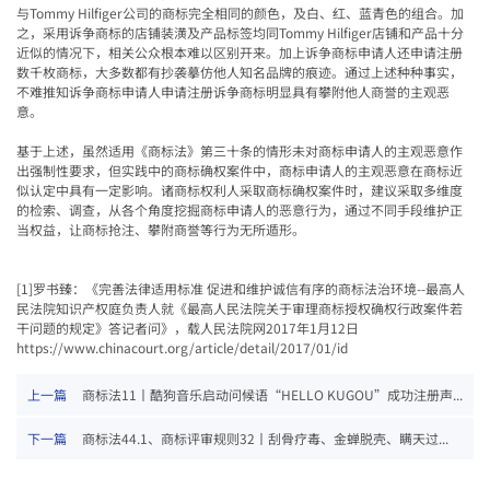
与
Tommy Hilfiger
公司的商标完全相同的颜色，及白、红、蓝青色的组合。加
之，采用诉争商标的店铺装潢及产品标签均同
Tommy Hilfiger
店铺和产品十分
近似的情况下，相关公众根本难以区别开来。
加上诉争商标申请人还申请注册
数千枚商标，大多数都有抄袭摹仿他人知名品牌的痕迹。通过上述种种事实，
不难推知诉争商标申请人申请注册诉争商标明显具有攀附他人商誉的主观恶
意。
基于上述，虽然适用《商标法》第三十条的情形未对商标申请人的主观恶意作
出强制性要求，但实践中的商标确权案件中，
商标申请人的主观恶意在商标近
似认定中具有一定影响。诸商标权利人采取商标确权案件时，建议采取多维度
的检索、调查，从各个角度挖掘商标申请人的恶意行为，通过不同手段维护正
当权益，让商标抢注、攀附商誉等行为无所遁形。
[1]
罗书臻：《完善法律适用标准 促进和维护诚信有序的商标法治环境--最高人
民法院知识产权庭负责人就《最高人民法院关于审理商标授权确权行政案件若
干问题的规定》答记者问》，载人民法院网2017年1月12日
https://www.chinacourt.org/article/detail/2017/01/id
上一篇
商标法11丨酷狗音乐启动问候语“HELLO KUGOU”成功注册声...
下一篇
商标法44.1、商标评审规则32丨刮骨疗毒、金蝉脱壳、瞒天过...