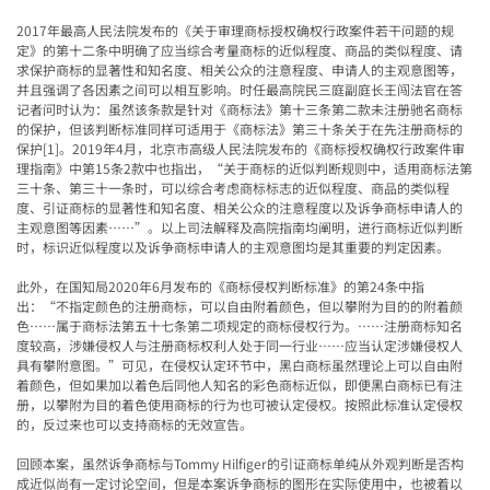
2017
年最高人民法院发布的《关于审理商标授权确权行政案件若干问题的规
定》的第十二条中
明确了应当综合考量商标的近似程度、商品的类似程度、请
求保护商标的显著性和知名度、相关公众的注意程度、
申请人的主观意图
等，
并且强调了各因素之间可以相互影响。时任最高院民三庭副庭长王闯法官在答
记者问时认为：虽然该条款是针对《商标法》第十三条第二款未注册驰名商标
的保护，但该判断标准同样可适用于《商标法》第三十条关于在先注册商标的
保护
[1]
。
2019
年
4
月，北京市高级人民法院发布的
《商标授权确权行政案件审
理指南》中第
15
条
2
款中也指出，“关于商标的近似判断规则中，适用商标法第
三十条、第三十一条时，可以综合考虑商标标志的近似程度、商品的类似程
度、引证商标的显著性和知名度、相关公众的注意程度以及
诉争商标申请人的
主观意图
等因素……”。以上司法解释及高院指南均阐明，进行商标近似判断
时，标识近似程度以及诉争商标申请人的主观意图均是其重要的判定因素。
此外，在国知局
2020
年
6
月发布的《商标侵权判断标准》的第
24
条中指
出：“不指定颜色的注册商标，可以自由附着颜色，但以攀附为目的的附着颜
色……属于商标法第五十七条第二项规定的商标侵权行为。……注册商标知名
度较高，涉嫌侵权人与注册商标权利人处于同一行业……应当认定涉嫌侵权人
具有攀附意图。”可见，在侵权认定环节中，黑白商标虽然理论上可以自由附
着颜色，但如果加以着色后同他人知名的彩色商标近似，即便黑白商标已有注
册，以攀附为目的着色使用商标的行为也可被认定侵权。按照此标准认定侵权
的，反过来也可以支持商标的无效宣告。
回顾本案，虽然诉争商标与
Tommy Hilfiger
的引证商标单纯从外观判断是否构
成近似尚有一定讨论空间，但是本案诉争商标的图形在实际使用中，也被着以