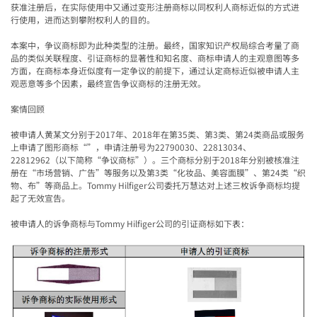
获准注册后，在实际使用中又通过变形注册商标以同权利人商标近似的方式进
行使用，进而达到攀附权利人的目的。
本案中，争议商标即为此种类型的注册。最终，国家知识产权局
综合考量了商
品的类似关联程度、引证商标的显著性和知名度、商标申请人的主观意图等多
方面，在商标本身近似度有一定争议的前提下，通过认定商标近似被申请人主
观恶意等多个因素，最终宣告争议商标的注册无效。
案情回顾
被申请人黄某文分别于
2017
年、
2018
年在第
35
类、第
3
类、第
24
类商品或服务
上申请了图形商标“”，申请注册号为
22790030
、
22813034
、
22812962
（以下简称“争议商标”）。三个商标分别于
2018
年分别被核准注
册在“市场营销、广告”等服务以及第
3
类“化妆品、美容面膜”、第
24
类“织
物、布”等商品上。
Tommy Hilfiger
公司委托万慧达对上述三枚诉争商标均提
起了无效宣告。
被申请人的诉争商标与
Tommy Hilfiger
公司的引证商标如下表：