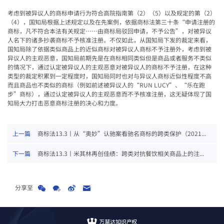
考虑到被异议人的商标申请行为符合高院指南第（
2
）（
5
）以及规定的第（
2
）
（
4
），国知局根据上述规定以及在先案例，依据商标法第三十条
“
申请注册的
商标，凡不符合本法有关规定
……
由商标局驳回申请，不予公告
”
，对被异议
人名下的诸多抄袭商标不予核准注册。不仅如此，从国知局下发的裁定来看，
国知局除了依据类似商品上的近似商标对被异议人商标不予注册外，考虑到被
异议人的主观恶意，国知局前期先是在商标相同类似但是商品或者服务不类似
的情况下，通过认定被异议人的主观恶意对被异议人的商标不予注册，在这种
类型的裁定积累到一定程度时，国知局同时也对与异议人商标近似性程度不高
而且商品也不类似的商标（例如前述被异议人的“
RUN LUCY”
、
“
乐在跑
步
”
商标），通过认定被异议人的主观恶意而不予核准注册，这无疑体现了国
知局大力打击恶意商标注册的决心和力度。
上一篇
商标法13.3丨从“奥妙”认驰案看驰名商标的跨类保护（2021...
下一篇
商标法13.3丨米其林再创佳绩：跨类对抗餐饮相关商品上的注...
分享至