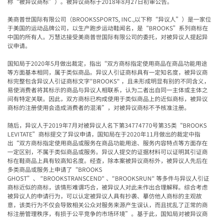
称
“
被异议商标
”
）。被异议商标于
2018
年
8
月
27
日初审公告。
美商普世国际有限公司（
BROOKSSPORTS, INC.,
以下称
“
异议人
”
）是一家位
于美国的运动品牌公司，以生产跑步运动鞋闻名，是
“BROOKS”
系列商标在
中国的所有人。万慧达接受美商普世国际有限公司的委托，对被异议人提起异
议申请。
国知局于
2020
年
5
月做出裁定，指出
“
双方商标指定使用商品在商品功能用途
等方面基本相同，属于类似商品。异议人引证商标具有一定知名度，被异议商
标完整包含异议人引证商标文字
"BROOKS"
，且未形成明显有别的不同含义，
易使消费者将其标示的商品与异议人相联系，认为二者出自同一主体或主体之
间有特定关联。因此，双方商标已构成使用于类似商品上的近似商标，被异议
商标的注册使用会造成消费者的混淆
”
，对被异议商标不予核准注册。
随后，异议人于
2019
年
7
月对被异议人名下第
34774770
号第
35
类
“BROOKS
LEVITATE”
商标提交了异议申请，国知局在于
2020
年
11
月做出的裁定中指
出
“
双方商标指定使用商品或服务在商品功能用途、服务内容特点等方面存在
一定区别，不属于类似商品或服务。异议人提交的证据材料可以证明其引证商
标在鞋商品上具有较高知名度。经查，除本案被异议商标外，被异议人先后在
多类商品或服务上申请了
“BROOKS
GHOST”
、
"BROOKSTRANSCEND"
、
"BROOKSRUN"
等多件与异议人引证
商标近似的商标，该情形难谓巧合，被异议人对此未作出合理解释。综合考虑
被异议人的申请行为，可以认定被异议人具有抄袭、摹仿他人商标的主观故
意，该类行为不仅会导致相关公众对服务来源产生误认，而且扰乱了正常的商
标注册管理秩序，有损于公平竞争的市场环境”。基于此，国知局对被异议商