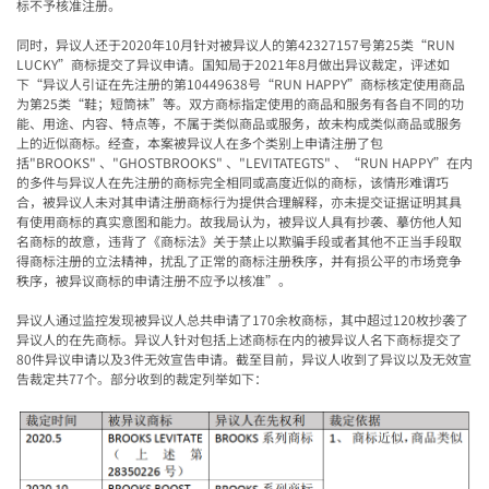
标不予核准注册。
同时，异议人还于
2020
年
10
月针对被异议人的第
42327157
号第
25
类
“RUN
LUCKY”
商标提交了异议申请。国知局于
2021
年
8
月做出异议裁定，评述如
下
“
异议人引证在先注册的第
10449638
号
“RUN HAPPY”
商标核定使用商品
为第
25
类
“
鞋；短筒袜
”
等。双方商标指定使用的商品和服务有各自不同的功
能、用途、内容、特点等，不属于类似商品或服务，故未构成类似商品或服务
上的近似商标。经查，本案被异议人在多个类别上申请注册了包
括"BROOKS" 、"GHOSTBROOKS" 、"LEVITATEGTS" 、“RUN HAPPY”在内
的多件与异议人在先注册的商标完全相同或高度近似的商标，该情形难谓巧
合，被异议人未对其申请注册商标行为提供合理解释，亦未提交证据证明其具
有使用商标的真实意图和能力。故我局认为，被异议人具有抄袭、摹仿他人知
名商标的故意，违背了《商标法》关于禁止以欺骗手段或者其他不正当手段取
得商标注册的立法精神，扰乱了正常的商标注册秩序，并有损公平的市场竞争
秩序，被异议商标的申请注册不应予以核准”。
异议人通过监控发现被异议人总共申请了
170
余枚商标，其中超过
120
枚抄袭了
异议人的在先商标。异议人针对包括上述商标在内的被异议人名下商标提交了
80
件异议申请以及
3
件无效宣告申请。截至目前，异议人收到了异议以及无效宣
告裁定共
77
个。部分收到的裁定列举如下：