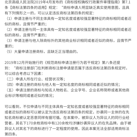
北京高级人民法院
2019
年
4
月发布的《商标授权确权行政案件审理指南》第
7.1
条【商标法第四条的适用】规定：
“
商标申请人明显缺乏真实使用意图，且具
有下列情形之一的，可以认定违反商标法第四条的规定：
（
1
）申请注册与不同主体具有一定知名度或者较强显著特征的商标相同或者近
似的商标，且情节严重的；
（
2
）申请注册与同一主体具有一定知名度或者较强显著特征的商标相同或者近
似的商标，且情节严重的；
（
3
）申请注册与他人除商标外的其他商业标识相同或者近似的商标，且情节严
重的；
（
5
）大量申请注册商标，且缺乏正当理由的。
2019
年
12
月开始施行的《规范商标申请注册行为若干规定》第八条还提
到：
“
商标注册部门在判断商标注册申请是否属于违反商标法第四条规定时，
可以综合考虑以下因素：
（二）申请人所在行业、经营状况等；
（四）申请注册的商标与他人有一定知名度的商标相同或者近似的情况；
（五）申请注册的商标与知名人物姓名、企业字号、企业名称简称或者其他商
业标识等相同或者近似的情况；
可以看到，不仅申请与不同主体具有一定知名度或者较强显著特征的商标相同
或者近似的商标可以被认定为违反商标法第四条的规定，抄袭同一主体的在先
知名商标被认定恶意同样有据可循。在本案中，被异议人为异议人的同行业经
营者，其名下
170
余枚商标中有
120
余枚均涉嫌抄袭异议人的在先品牌。由于被
异议人对其名下的商标进行了一定程度的使用，因此本案无法全部适用商标法
第四条。