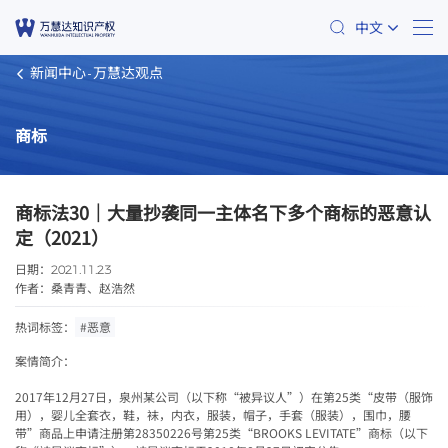
中文
新闻中心
万慧达观点
商标
商标法30｜大量抄袭同一主体名下多个商标的恶意认
定（2021）
日期：
2021.11.23
作者：桑青青、赵浩然
热词标签：
#恶意
案情简介：
2017
年
12
月
27
日，泉州某公司（以下称
“
被异议人
”
）在第
25
类
“
皮带（服饰
用），婴儿全套衣，鞋，袜，内衣，服装，帽子，手套（服装），围巾，腰
带
”
商品上申请注册第
28350226
号第
25
类
“BROOKS LEVITATE”
商标（以下