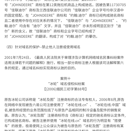
号“JOHNDEERE”商标在第12类拖拉机商品上构成驰名。因被告第11730705
号“佳联迪尔”商标及兰西佳联迪尔公司的“佳联迪尔”企业字号均非汉语中
的固定搭配，在“JOHNDEERE”商标和“约翰.迪尔”商标已经构成驰名商标
且二者使用中存在对应关系的情况下，“佳联迪尔”与“JOHNDEERE”、“约
翰.迪尔”均含有“迪尔”文字，并且“佳联迪尔”亦未形成明显区别于“迪
尔”新的含义，故“佳联迪尔”商标和企业字号已经构成了
对“JOHNDEERE”的翻译，构成了对“约翰.迪尔”的摹仿。
（四）针对域名的保护--禁止他人注册或使用域名
2001
年7月24日，《最高人民法院关于审理涉及计算机网络域名民事纠纷案件
适用法律若干问题的解释》施行，相当一部分商标注册人根据该司法解释第六
条的规定，通过域名纠纷实现商标认驰的目的。
案例十
“
冰轮
”
域名侵权纠纷案
【
(2006)
烟民三初字第
88
号】
原告冰轮公司诉称是
“
冰轮及图
”
注册商标的合法专有权人，
2006
年
8
月
,
原告
在网络中发现被告六易公司注册使用了
“
冰轮在线
.cn”
、
“
冰轮在线
.
中国
”
域
名
,
被告所经营的业务范围包括了与原告产品相同的制冷设备及配件的销售安
装。原告认为
,“
冰轮及图
”
注册商标符合《商标法》规定的驰名商标认定条件
,
已构成驰名商标。被告注册并使用
“
冰轮在线
.cn”
域名的行为明显有
“
搭便
车
”
的故意，极易使网上公众误认为被告与原告的
“
冰轮及图
”
注册商标有某
种关联，损害了原告
“
冰轮及图
”
注册商标的合法权益，故提起诉讼。