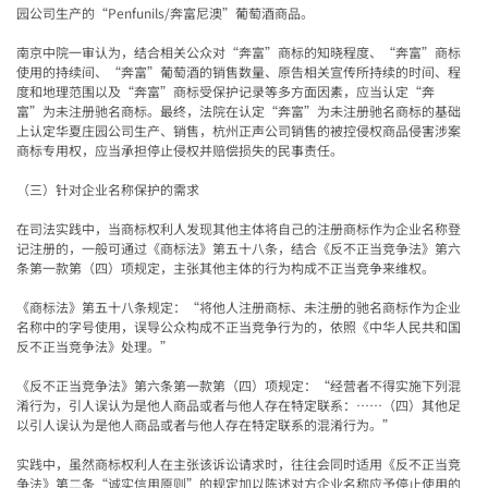
园公司生产的
“Penfunils/
奔富尼澳
”
葡萄酒商品。
南京中院一审认为，结合相关公众对
“
奔富
”
商标的知晓程度、
“
奔富
”
商标
使用的持续间、
“
奔富
”
葡萄酒的销售数量、原告相关宣传所持续的时间、程
度和地理范围以及
“
奔富
”
商标受保护记录等多方面因素，应当认定
“
奔
富
”
为未注册驰名商标。最终，法院在认定
“
奔富
”
为未注册驰名商标的基础
上认定华夏庄园公司生产、销售，杭州正声公司销售的被控侵权商品侵害涉案
商标专用权，应当承担停止侵权并赔偿损失的民事责任。
（三）针对企业名称保护的需求
在司法实践中，当商标权利人发现其他主体将自己的注册商标作为企业名称登
记注册的，一般可通过《商标法》第五十八条，结合《反不正当竞争法》第六
条第一款第（四）项规定，主张其他主体的行为构成不正当竞争来维权。
《商标法》第五十八条规定：“将他人
注册商标
、未注册的驰名商标作为企业
名称中的字号使用，误导公众构成不正当竞争行为的，依照《中华人民共和国
反不正当竞争法》处理。”
《反不正当竞争法》第六条第一款第（四）项规定：“经营者不得实施下列混
淆行为，引人误认为是他人商品或者与他人存在特定联系：……（四）
其他足
以引人误认为是他人商品或者与他人存在特定联系的混淆行为。
”
实践中，虽然商标权利人在主张该诉讼请求时，往往会同时适用《反不正当竞
争法》第二条“诚实信用原则”的规定加以陈述对方企业名称应予停止使用的