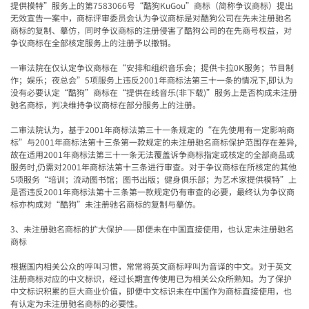
提供模特
”
服务上的第
7583066
号
“
酷狗
KuGou”
商标（简称争议商标）提出
无效宣告一案中，商标评审委员会认为争议商标是对酷狗公司在先未注册驰名
商标的复制、摹仿，同时争议商标的注册侵害了酷狗公司的在先商号权益，对
争议商标在全部核定服务上的注册予以撤销。
一审法院在仅认定争议商标在
“
安排和组织音乐会；提供卡拉
0K
服务；节目制
作；娱乐；夜总会
”5
项服务上违反
2001
年商标法第三十一条的情况下
,
即认为
没有必要认定
“
酷狗
”
商标在
“
提供在线音乐
(
非下载
)”
服务上是否构成未注册
驰名商标，判决维持争议商标在部分服务上的注册。
二审法院认为，基于
2001
年商标法第三十一条规定的
“
在先使用有一定影响商
标
”
与
2001
年商标法第十三条第一款规定的未注册驰名商标保护范围存在差异
,
故在适用
2001
年商标法第三十一条无法覆盖诉争商标指定或核定的全部商品或
服务时
,
仍需对
2001
年商标法第十三条进行审查。对于争议商标在所核定的其他
5
项服务
“
培训；流动图书馆；图书出版；健身俱乐部；为艺术家提供模特
”
上
是否违反
2001
年商标法第十三条第一款规定仍有审查的必要，最终认为争议商
标亦构成对
“
酷狗
”
未注册驰名商标的复制与摹仿。
3
、未注册驰名商标的扩大保护——即便未在中国直接使用，也认定未注册驰名
商标
根据国内相关公众的呼叫习惯，常常将英文商标呼叫为音译的中文。对于英文
注册商标对应的中文标识，经过长期宣传使用已为相关公众所熟知。为了保护
中文标识积累的巨大商业价值，即便中文标识未在中国作为商标直接使用，也
有认定为未注册驰名商标的必要性。