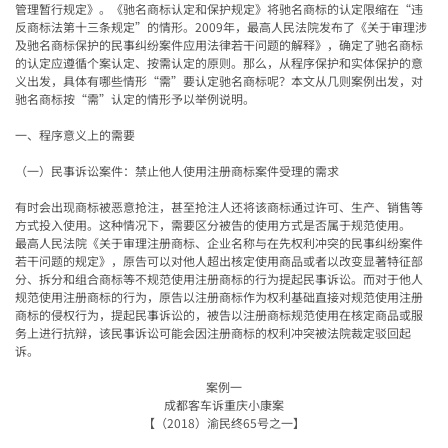
管理暂行规定》。《驰名商标认定和保护规定》将驰名商标的认定限缩在“违
反商标法第十三条规定”的情形。2009年，最高人民法院发布了《关于审理涉
及驰名商标保护的民事纠纷案件应用法律若干问题的解释》，
确定了驰名商标
的认定应遵循个案认定、按需认定的原则
。那么，从程序保护和实体保护的意
义出发，具体有哪些情形“需”要认定驰名商标呢？本文从几则案例出发，对
驰名商标按“需”认定的情形予以举例说明。
一、程序意义上的需要
（一）民事诉讼案件：禁止他人使用注册商标案件受理的需求
有时会出现商标被恶意抢注，甚至抢注人还将该商标通过许可、生产、销售等
方式投入使用。这种情况下，需要区分被告的使用方式是否属于规范使用。
最高人民法院《关于审理注册商标、企业名称与在先权利冲突的民事纠纷案件
若干问题的规定》，原告可以对他人超出核定使用商品或者以改变显著特征部
分、拆分和组合商标等不规范使用注册商标的行为提起民事诉讼。而对于他人
规范使用注册商标的行为，原告以注册商标作为权利基础直接对规范使用注册
商标的侵权行为，提起民事诉讼的，被告以注册商标规范使用在核定商品或服
务上进行抗辩，该民事诉讼可能会因注册商标的权利冲突被法院裁定驳回起
诉。
案例一
成都客车诉重庆小康案
【（
2018
）渝民终
65
号之一】