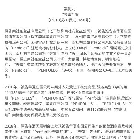
案例九
“
奔富
”
案
【
(2018)
苏
01
民初
3450
号】
原告南社布兰兹有限公司（以下简称南社布兰兹公司）与被告淮安市华夏庄园
酿酒有限公司（以下简称华夏庄园公司）、杭州正声贸易有限公司（以下简称
杭州正声公司）因侵害商标权纠纷一案，南社布兰兹有限公司系知名葡萄酒品
牌
“Penfolds”
注册商标的权利人。上世纪
90
年代
“Penfolds”
葡萄酒进入中
国后，南社布兰兹公司将
“
奔富
”
作为
“Penfolds”
葡萄酒的中文名称一直沿
用至今。经过南社布兰兹公司长时间、大范围、持续地宣传、销售和推
广，
“
奔富
”
葡萄酒获得了较高的知名度和影响力，被广大消费者所熟悉。英
文
“Penfolds”
、
“PENFOLDS”
与中文
“
奔富
”
在相关公众中已形成对应关
系。
2016
年，被告华夏庄园公司从案外人处受让了核定商品
/
服务类别
33
类的第
11138966
号
“
奔富尼澳
”
注册商标，还多次向商标局申请注
册
“PENFOILLS”
、
“PENFUNILS”
等与原告
“Penfolds”
注册商标近似的
英文商标。经原告异议，华夏庄园公司
“PENFOILLS”
、
“PENFUNILS”
的
商标注册申请先后被商标局驳回。本案诉讼期间，第
11138966
号
“
奔富尼
澳
”
商标也被商评委裁定予以无效宣告。
2018
年，原告在酒类展销会上发现被告华夏庄园公司生产的葡萄酒商品及相关
宣传材料上印有
“Penfunils/
奔富尼澳
”
、
“
奔富
”
等标识，被诉侵权商品系由
被告杭州正声公司经销。此外，原告还分别在京东、淘宝网公证购买了华夏庄