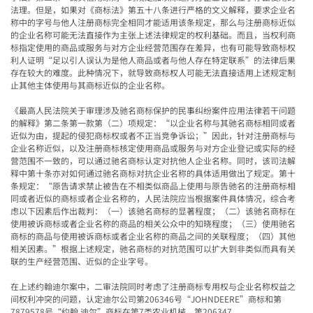
法理。但是，如果对《商标法》第五十八条进行严格的文义解释，要求企业名
称中的字号与他人注册商标
完全相同
才能适用该条规定，那么
与注册商标近似
的企业名称可能
无法直接作为主张上述法律规定的权利基础。而且，当权利商
标指定使用的商品或服务与对方企业经营范围存在差异，也有可能导致商标权
利人证明“足以引人误认为是他人商品或者与他人存在特定联系”的法律后果
存在较大的难度。此种情况下，就导致商标权人可能无法直接适用上述规定制
止其他主体使用与其商标近似的企业名称。
《最高人民法院关于审理涉及驰名商标保护的民事纠纷案件应用法律若干问题
的解释》第二条第一款第（二）项规定：“以企业名称与其驰名商标相同或者
近似为由，提起的侵犯商标权或者不正当竞争诉讼；”因此，针对注册商标与
企业名称近似，以及注册商标核定使用商品或服务与对方企业登记或实际的经
营范围不一致的，可以通过驰名商标认定对抗他人企业名称。同时，该司法解
释中第十条亦对如何通过驰名商标对抗企业名称的具体适用做出了规定。第十
条规定：“原告请求禁止被告在
不相类似商品上
使用与原告驰名的注册商标
相
同或者近似
的商标或者企业名称的，人民法院应当根据案件具体情况，综合考
虑以下因素后作出裁判：（一）该驰名商标的显著程度；（二）该驰名商标在
使用被诉商标或者企业名称的商品的相关公众中的知晓程度；（三）使用驰名
商标的商品与使用被诉商标或者企业名称的商品之间的关联程度；（四）其他
相关因素。”根据上述规定，驰名商标的对抗范围可以扩大到非类似而具有关
联的生产经营范围、近似的企业字号。
在上述约翰迪尔案中，二审法院同时考虑了注册商标专用权与企业名称权益之
间权利冲突的问题，认定迪尔公司第206346号“JOHNDEERE”商标和第
7879578号“约翰.迪尔”商标在第7类农业机械、第206347