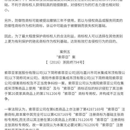
础，不利于商标权人获得较高的赔偿数额，对侵权行为的打击力度也相对较
小。
另外，防御性商标可能被提出撤销三年不使用，若以与侵权商品或服务同类的
防御性商标作为权利商标，诉讼中可能由于被撤销而丧失权利基础。
因此，为了最大程度保护商标权人的合法利益，商标权人可以选择在其他类别
上更为有利保护的驰名商标作为权利基础，达到有效打击侵权行为的目的。
案例五
“
索菲亞
”
案
【（
2016
）浙民终
794
号】
索菲亚家居股份有限公司
(
以下简称索菲亚公司
)
因与嘉兴市司米集成吊顶有限公
司
(
以下简称司米公司
)
、南阳市索菲亚集成吊顶有限公司
(
以下简称南阳索菲亚
公司
)
侵害商标权及不正当竞争纠纷一案，索菲亚公司认为南阳索菲亚公司在集
成吊顶等商品上使用
“
索菲亞
”
及与
“
索菲亞
”
商标近似的标识侵犯了其注册
于第
20
类家具商品上的第
1761206
号
“
索菲亞
”
商标专用权，并构成不正当竞
争。
一审法院认为，索菲亚公司在第
6
类商品上亦注册了第
4287169
号
“
索菲亞
”
注
册商标
,
故本案中其完全可以以第
4287169
号
“
索菲亞
”
注册商标为基础主张商
标专用权
,
而无须以其注册在第
20
类商品上的第
1761206
号
“
索菲亞
”
注册商标
主张商标专用权。故一审法院认为本案无必要对第
1761206
号
“
索菲亞
”
注册
商标是否驰名作出认定。