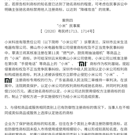
定，若原告权利商标的知名度已达到了驰名商标的程度，可考虑在民事诉讼中
明确主张驰名商标禁用他人注册商标，以达到“降维攻击”的效果。
案例四
“
小米
”
民事案
【（
2020
）粤民终
1713
、
1714
号】
小米科技有限责任公司（以下简称
“
小米公司
”
）诉覃清兰、深圳市云米生活
电器有限公司、佛山市小米电器有限公司侵害商标权及不正当竞争民事纠纷
中，覃清兰将其核准注册在第
11
类
“
燃气炉，厨房用抽油烟机
”
等商品上
的
“
小米
”
商标，许可给深圳云米和佛山小米公司使用，小米公司以核准注册
在第
9
类
“
手提电话
”
等商品上的
“
小米
”
、
“
”
商标作为权利基础，提起
侵害商标权及不正当竞争民事纠纷。深圳市中级人民法院认定小米公司权利商
标构成驰名商标，判决上述被诉侵权方立即停止侵犯小米公司
“
小米
”
、
“
”
注册商标专用权的行为，广东省高级人民法院二审维持一审判决。在该
案中，法院跨类保护，认定小米公司的权利商标构成驰名商标，并同时判决赔
偿
1500
万元。通过驰名商标的认定，小米公司达到禁用侵权方注册商标的目
的，制止了侵权方进一步实施侵权行为给小米公司造成损害。
3
、与侵权商品或服务相同类别上已有防御性注册商标的情况下，当事人在不相
同或类似商品或服务上选择认定驰名的商标
企业为了保护驰名商标的知名度，往往在多个类别上申请注册防御性商标，这
些防御性商标因未投入市场使用或使用规模较小，难以形成较高知名度。在商
标侵权案件中，如果以侵权商品或服务同类别上注册的防御性商标作为权利基