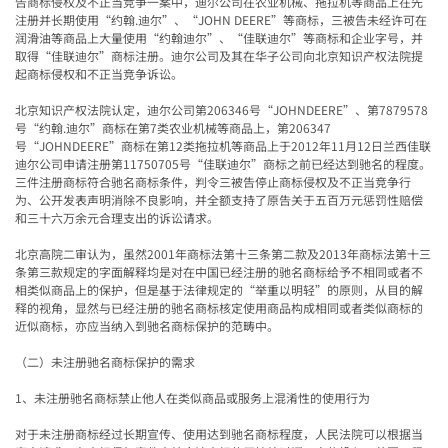
告商标侵权及不正当竞争一案中，迪尔公司在农业机械、拖拉机等商品上在先
注册并长期使用
“
约翰
.
迪尔
”
、
“JOHN DEERE”
等商标，三被告未经许可在
润滑油等商品上大量使用
“
约翰迪尔
”
、
“
佳联迪尔
”
等商标和企业字号，并
取得
“
佳联迪尔
”
商标注册。迪尔公司及其在华子公司向北京知识产权法院提
起商标侵权和不正当竞争诉讼。
北京知识产权法院认定，迪尔公司第
206346
号
“JOHNDEERE”
、第
7879578
号
“
约翰
.
迪尔
”
商标在第
7
类农业机械等商品上，第
206347
号
“JOHNDEERE”
商标在第
12
类拖拉机等商品上于
2012
年
11
月
12
日兰西佳联
迪尔公司申请注册第
11750705
号
“
佳联迪尔
”
商标之前已经达到驰名的程度。
三件注册商标符合驰名商标条件，判令三被告停止商标侵权及不正当竞争行
为、公开发表声明消除不良影响，并全额支持了原告关于五百万元惩罚性赔偿
和三十六万余元合理支出的诉讼请求。
北京高院二审认为，虽然
2001
年商标法第十三条第二款及
2013
年商标法第十三
条第三款规定的字面解释均是对在中国已经注册的驰名商标给予不相同或者不
相类似商品上的保护，但是
基于法律规定的
“
举重以明轻
”
的原则，从目的解
释的视角，显然与已经注册的驰名商标核定使用商品构成相同或者类似商标的
近似商标，亦应当纳入到驰名商标保护的范畴中
。
（二）未注册驰名商标保护的需求
1
、未注册驰名商标禁止他人在类似商品或服务上混淆性的使用行为
对于未注册商标经过长期宣传、使用达到驰名商标程度，人民法院可以根据当