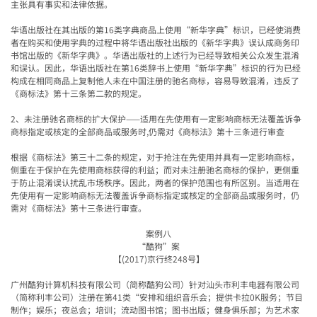
主张具有事实和法律依据。
华语出版社在其出版的第
16
类字典商品上使用
“
新华字典
”
标识，已经使消费
者在购买和使用字典的过程中将华语出版社出版的《新华字典》误认成商务印
书馆出版的《新华字典》。华语出版社的上述行为已经导致相关公众发生混淆
和误认。因此，
华语出版社在第
16
类辞书上使用
“
新华字典
”
标识的行为已经
构成在相同商品上复制他人未在中国注册的驰名商标，容易导致混淆，违反了
《商标法》第十三条第二款的规定。
2
、未注册驰名商标的扩大保护——适用在先使用有一定影响商标无法覆盖诉争
商标指定或核定的全部商品或服务时,仍需对《商标法》第十三条进行审查
根据《商标法》第三十二条的规定，对于抢注在先使用并具有一定影响商标，
侧重在于保护在先使用商标获得的利益；而对未注册驰名商标的保护，更侧重
于防止混淆误认扰乱市场秩序。因此，两者的保护范围也有所区别。当适用在
先使用有一定影响商标无法覆盖诉争商标指定或核定的全部商品或服务时，仍
需对《商标法》第十三条进行审查。
案例八
“
酷狗
”
案
【
(2017)
京行终
248
号】
广州酷狗计算机科技有限公司（简称酷狗公司）针对汕头市利丰电器有限公司
（简称利丰公司）注册在第
41
类
“
安排和组织音乐会；提供卡拉
0K
服务；节目
制作；娱乐；夜总会；培训；流动图书馆；图书出版；健身俱乐部；为艺术家