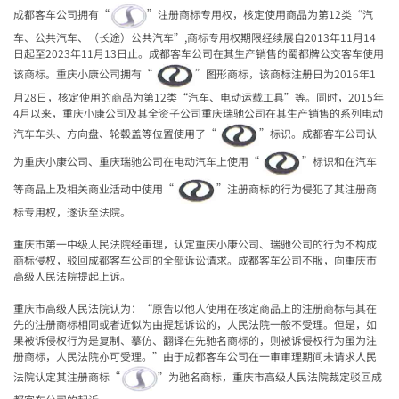
成都客车公司拥有
“
”
注册商标专用权，核定使用商品为第
12
类
“
汽
车、公共汽车、（长途）公共汽车
”,
商标专用权期限经续展自
2013
年
11
月
14
日起至
2023
年
11
月
13
日止。成都客车公司在其生产销售的蜀都牌公交客车使用
该商标。重庆小康公司拥有
“
”
图形商标，该商标注册日为
2016
年
1
月
28
日，核定使用的商品为第
12
类
“
汽车、电动运载工具
”
等。同时，
2015
年
4
月以来，重庆小康公司及其全资子公司重庆瑞驰公司在其生产销售的系列电动
汽车车头、方向盘、轮毂盖等位置使用了
“
”
标识。成都客车公司认
为重庆小康公司、重庆瑞驰公司在电动汽车上使用
“
”
标识和在汽车
等商品上及相关商业活动中使用
“
”
注册商标的行为侵犯了其注册商
标专用权，遂诉至法院。
重庆市第一中级人民法院经审理，认定重庆小康公司、瑞驰公司的行为不构成
商标侵权，驳回成都客车公司的全部诉讼请求。成都客车公司不服，向重庆市
高级人民法院提起上诉。
重庆市高级人民法院认为：
“
原告以他人使用在核定商品上的注册商标与其在
先的注册商标相同或者近似为由提起诉讼的，人民法院一般不受理。但是，如
果被诉侵权行为是复制、摹仿、翻译在先驰名商标的，则被诉侵权行为虽为注
册商标，人民法院亦可受理。
”
由于成都客车公司在一审审理期间未请求人民
法院认定其注册商标
“
”
为驰名商标，重庆市高级人民法院裁定驳回成