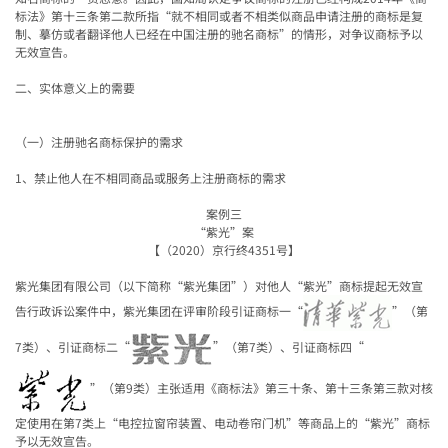
标法》第十三条第二款所指
“
就不相同或者不相类似商品申请注册的商标是复
制、摹仿或者翻译他人已经在中国注册的驰名商标
”
的情形，对争议商标予以
无效宣告。
二、实体意义上的需要
（一）注册驰名商标保护的需求
1
、禁止他人在不相同商品或服务上注册商标的需求
案例三
“
紫光
”
案
【（
2020
）京行终
4351
号】
紫光集团有限公司（以下简称
“
紫光集团
”
）对他人
“
紫光
”
商标提起无效宣
告行政诉讼案件中，紫光集团在评审阶段引证商标一
“
”
（第
7
类）、引证商标二
“
”
（第
7
类）、引证商标四
“
”
（第
9
类）主张适用《商标法》第三十条、第十三条第三款对核
定使用在第
7
类上
“
电控拉窗帘装置、电动卷帘门机
”
等商品上的
“
紫光
”
商标
予以无效宣告。