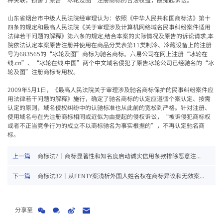
山东省烟台市中级人民法院经审理认为：依照《中华人民共和国商标法》第十
四条的规定和最高人民法院《关于审理涉及计算机网络域名民事纠纷案件适用
法律若干问题的解释》第六条的规定
,
结合本案的实际情况及原告的诉讼请求
,
本
院依法认定本案原告注册并使用在商品分类表第
11
类制冷、冷藏设备上的注册
号为
683565
的
“
冰轮及图
”
商标为驰名商标。六易公司在网上注册
“
冰轮在
线
.cn”
、
“
冰轮在线
.
中国
”
两个中文域名侵犯了原告冰轮公司已经驰名的
“
冰
轮及图
”
注册商标专用权。
2009
年
5
月
1
日，《最高人民法院关于审理涉及驰名商标保护的民事纠纷案件应
用法律若干问题的解释》施行，确定了驰名商标的认定应遵循个案认定、按需
认定的原则，域名侵权纠纷中的认驰标准也从此前的宽松到严格。针对注册、
使用域名与在先注册商标相同或近似为由提起的侵权诉讼，
“
被诉侵犯商标权
或者不正当竞争行为的成立不以商标驰名为事实根据的
”
，不再认定驰名商
标。
上一篇
商标法7｜商标显著性和知名度启动诚实信用条款排除恶意注...
下一篇
商标法32｜从FENTY案浅析外国人姓名权在商标异议和无效案...
分享至