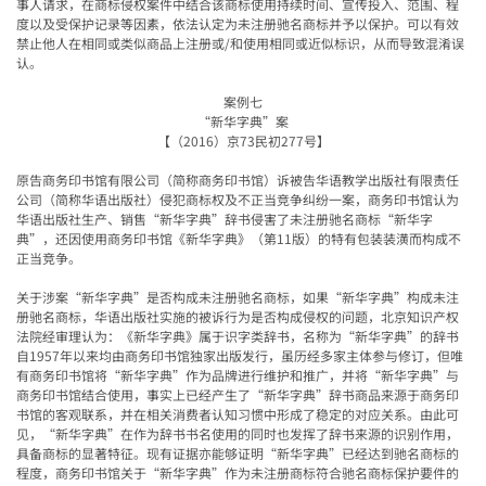
事人请求，在商标侵权案件中结合该商标使用持续时间、宣传投入、范围、程
度以及受保护记录等因素，依法认定为未注册驰名商标并予以保护。可以有效
禁止他人在相同或类似商品上注册或/和使用相同或近似标识，从而导致混淆误
认。
案例七
“
新华字典
”
案
【（
2016
）京
73
民初
277
号】
原告商务印书馆有限公司（简称商务印书馆）诉被告华语教学出版社有限责任
公司（简称华语出版社）侵犯商标权及不正当竞争纠纷一案，商务印书馆认为
华语出版社生产、销售
“
新华字典
”
辞书侵害了未注册驰名商标
“
新华字
典
”
，还因使用商务印书馆《新华字典》（第
11
版）的特有包装装潢而构成不
正当竞争。
关于涉案
“
新华字典
”
是否构成未注册驰名商标，如果
“
新华字典
”
构成未注
册驰名商标，华语出版社实施的被诉行为是否构成侵权的问题，北京知识产权
法院经审理认为：《新华字典》属于识字类辞书，名称为
“
新华字典
”
的辞书
自
1957
年以来均由商务印书馆独家出版发行，虽历经多家主体参与修订，但唯
有商务印书馆将
“
新华字典
”
作为品牌进行维护和推广，并将
“
新华字典
”
与
商务印书馆结合使用，事实上已经产生了
“
新华字典
”
辞书商品来源于商务印
书馆的客观联系，并在相关消费者认知习惯中形成了稳定的对应关系。由此可
见，
“
新华字典
”
在作为辞书书名使用的同时也发挥了辞书来源的识别作用，
具备商标的显著特征。现有证据亦能够证明
“
新华字典
”
已经达到驰名商标的
程度
，商务印书馆关于
“
新华字典
”
作为未注册商标符合驰名商标保护要件的