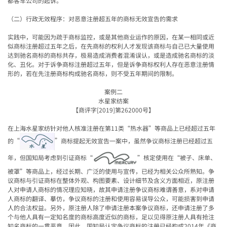
都客车公司的起诉。
（二）行政无效程序：对恶意注册超五年的商标无效宣告的需求
实践中，可能因为疏于商标监控，或是其他商业运作的原因，在某一相同或近
似商标注册超过五年之后，在先商标的权利人才发现该商标与自己已大量使用
达到驰名商标的商标共存，极易造成消费者混淆误认，或是造成驰名商标的淡
化、丑化。对于诉争商标注册超过五年，但是诉争商标权利人存在恶意注册情
形的，若在先注册商标构成驰名商标，则不受五年期间的限制。
案例二
水星家纺案
【商评字
[2019]
第
262000
号】
在上海水星家纺针对他人核准注册在第
11
类
“
热水器
”
等商品上已经超过五年
的
“
”
商标提起无效宣告一案中，虽然争议商标注册已经超过五
年，但国知局考虑到引证商标
“
”
核定使用在
“
被子、床单、
被罩
”
等商品上，经过长期、广泛的使用与宣传，已经为相关公众所熟知。争
议商标与引证商标在整体外观、构图要素、设计细节及含义方面相近，原注册
人对申请人商标的情况理应知晓，故其申请注册争议商标难谓善意，系对申请
人商标的翻译、摹仿，争议商标的注册和使用容易误导公众，可能损害到申请
人的合法权益。另外，原注册人除了申请注册本案争议商标，还申请注册了多
个与他人具有一定知名度的商标高度近似的商标，足以见得原注册人具有抢注
知名商标的一贯恶意。因此，国知局认定争议商标的注册已经构成
2014
年《商