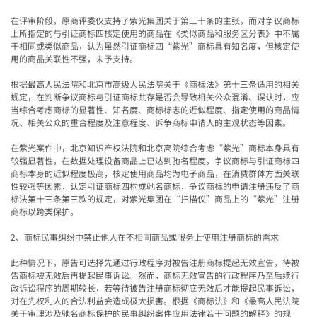
在评审阶段，原商评委仅支持了紫光集团关于第三十条的主张，而对争议商标
上所指定的与引证商标四核定使用的商品在《类似商品和服务区分表》中不属
于相同或类似商品，认为虽然引证商标四
“
紫光
”
商标具有知名度，但核定使
用的商品关联性不强，未予支持。
根据最高人民法院和北京市高级人民法院关于《商标法》第十三条适用的相关
规定，在判断争议商标与引证商标共存是否会导致相关公众混淆、误认时，
应
当综合考虑
商标的
显著性、知名度、商标标志的近似程度、指定使用的商品情
况、相关公众的重合程度及注意程度、诉争商标申请人的主观状态等因素。
在紫光案件中，北京知识产权法院和北京高院综合考虑
“
紫光
”
商标本身具有
较强显著性，在数据处理设备商品上已达到驰名程度
，争议商标与引证商标四
商标本身的近似程度极高，核定使用商品均为电子商品，在消费群体方面关联
性较强等因素，认定引证商标四构成驰名商标，争议商标的申请注册违反了商
标法第十三条第三款的规定，对紫光集团在
“
扫描仪
”
商品上的
“
紫光
”
注册
商标以跨类保护。
2
、商标民事纠纷中禁止他人在不相同商品或服务上使用注册商标的需求
此种情况下，原告可选择先通过行政程序对被告注册商标提起无效宣告，待被
告商标被无效后再提起民事诉讼。然而，商标无效宣告的行政程序乃至后续行
政诉讼程序的周期较长，若等待被告注册商标彻底无效后才能提起民事诉讼，
对在先权利人的合法利益会造成极大损害。根据《商标法》和《最高人民法院
关于审理涉及驰名商标保护的民事纠纷案件应用法律若干问题的解释》的规