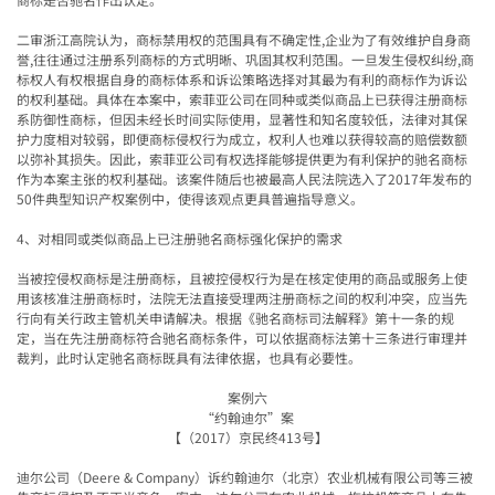
二审浙江高院认为，商标禁用权的范围具有不确定性
,
企业为了有效维护自身商
誉
,
往往通过注册系列商标的方式明晰、巩固其权利范围。一旦发生侵权纠纷
,
商
标权人有权根据自身的商标体系和诉讼策略选择对其最为有利的商标作为诉讼
的权利基础。具体在本案中，索菲亚公司在同种或类似商品上已获得注册商标
系防御性商标，但因未经长时间实际使用，显著性和知名度较低，法律对其保
护力度相对较弱，即便商标侵权行为成立，权利人也难以获得较高的赔偿数额
以弥补其损失。因此，索菲亚公司有权选择能够提供更为有利保护的驰名商标
作为本案主张的权利基础。该案件随后也被最高人民法院选入了
2017
年发布的
50
件典型知识产权案例中，使得该观点更具普遍指导意义。
4
、对相同或类似商品上已注册驰名商标强化保护的需求
当被控侵权商标是注册商标，且被控侵权行为是在核定使用的商品或服务上使
用该核准注册商标时，法院无法直接受理两注册商标之间的权利冲突，应当先
行向有关行政主管机关申请解决。根据《驰名商标司法解释》第十一条的规
定，当在先注册商标符合驰名商标条件，可以依据商标法第十三条进行审理并
裁判，此时认定驰名商标既具有法律依据，也具有必要性。
案例六
“
约翰迪尔
”
案
【（
2017
）京民终
413
号】
迪尔公司（
Deere & Company
）诉约翰迪尔（北京）农业机械有限公司等三被