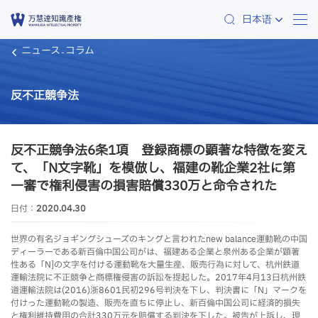
日本语
ニュース
コラム
反不正競争法
反不正競争法6条1項 登録商標の顕著な特徴を変え
て、「N文字靴」を模倣し、福建の靴企業2社に第
一審で権利侵害の損害賠償330万と命令された
日付：
2020.04.30
世界の有名ジョギングシューズのキングと言われたnew balance運動靴の中国
ディーラーである新百倫中国公司がは、福建ある企業と泉州ある企業が顕著
性ある「N]の文字を付ける運動靴を大量生産、販売行為に対して、杭州鉄道
運輸法院に不正競争と商標権侵害の訴訟を提起した。2017年4月13日杭州鉄
道運輸法院は(2016)浙8601民初296号判決を下し、判決書に「N」マークを
付けった運動靴の製造、販売を直ちに停止し、新百倫中国公司に経済的損失
と権利維持費用の合計330万元を賠償する判決を下した。被告が上訴し、現