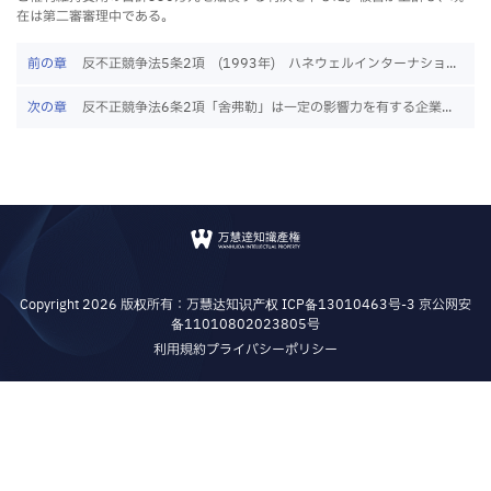
在は第二審審理中である。
前の章
反不正競争法5条2項 (1993年) ハネウェルインターナショ...
次の章
反不正競争法6条2項「舍弗勒」は一定の影響力を有する企業...
Copyright 2026 版权所有：万慧达知识产权
ICP备13010463号-3
京公网安
备11010802023805号
利用規約
プライバシーポリシー