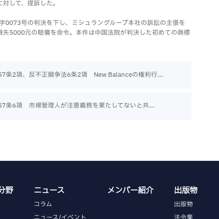
に対して、提訴した。
民三初字0073号の判決を下し、ミシュラングループ本社の訴訟の主張を
失5000元の賠償を命令。本件は中国法院が判決した初めての商標
7条2項、反不正競争法6条2項 New Balanceの権利行...
57条6項 市場管理人が注意義務を果たしてないと共...
分野
ニュース
メンバー紹介
出版物
コラム
出版物
ニュース/イベント
法令集