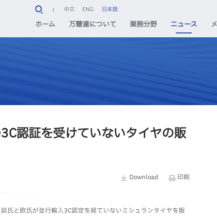
中文
ENG
日本語
ホーム
万慧達について
業務分野
ニュース
の3C認証を受けていないタイヤの販
Download
印刷
、談氏と欧氏が並行輸入3C認定を経ていないミシュランタイヤを販