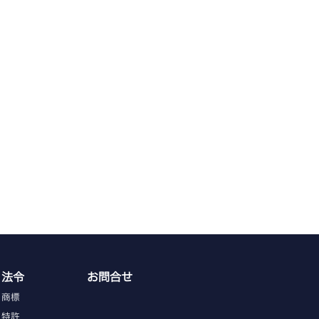
法令
お問合せ
商標
特許