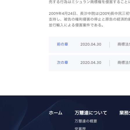
売する行為はミシュラン商標権を侵害すること
2009年4月24日、長沙中院は(2009)長中
支持し、被告の権利侵害の停止と原告の経済的損
並行輸入による侵害案件である。
前の章
2020.04.30
商標法5
次の章
2020.04.30
商標法
ホーム
万慧達について
業務
万慧達の概要
受賞歴