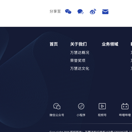
分享至
首页
关于我们
业务领域
万慧达概况
荣誉奖项
万慧达文化
微信公众号
小程序
视频号
哔哩哔哩
Copyright 2026 版权所有：万慧达知识产权
ICP备13010463号-3