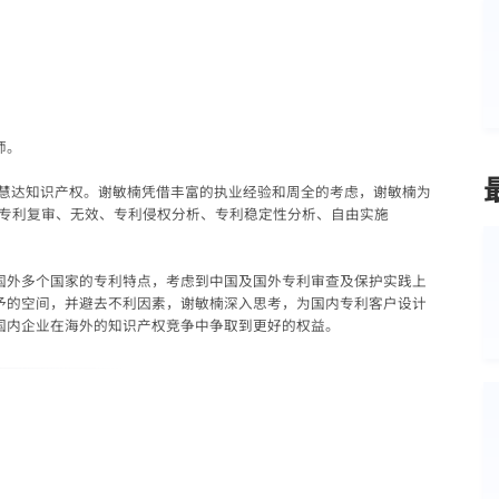
师。
入万慧达知识产权。谢敏楠凭借丰富的执业经验和周全的考虑，谢敏楠为
、专利复审、无效、专利侵权分析、专利稳定性分析、自由实施
国外多个国家的专利特点，考虑到中国及国外专利审查及保护实践上
予的空间，并避去不利因素，谢敏楠深入思考，为国内专利客户设计
国内企业在海外的知识产权竞争中争取到更好的权益。