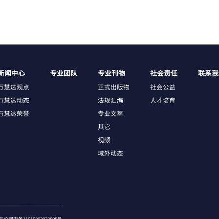
新闻中心
专业团队
专业刊物
社会责任
联系我
万慧达观点
正式出版物
社会公益
万慧达动态
法规汇编
人才培育
万慧达荣誉
专业文萃
其它
视频
域外动态
京公网安备11010802023805号