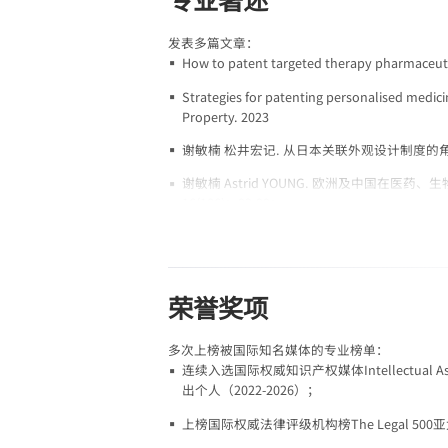
发表多篇文章：
How to patent targeted therapy pharmaceutic
Strategies for patenting personalised medici
Property. 2023
谢敏楠 松井宏记. 从日本关联外观设计制度的角度看
谢敏楠 Astrid YOUNG. 欧洲及中国在医药
16(186)：92-99；
谢敏楠. 香港标准专利注册的优化途径[J]. 中国发
谢敏楠. 已公开的技术方案，是否还需要提出向国
57；
荣誉奖项
谢敏楠. 国内专利文本递交PCT受理局时，需要修改么？ 
多次上榜被国际知名媒体的专业榜单：
连续入选国际权威知识产权媒体Intellectual 
出个人（2022-2026）；
上榜国际权威法律评级机构榜The Legal 50