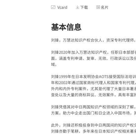
Vcard
下载
名片
基本信息
刘锋，万慧达知识产权合伙人，资深专利代理师
刘锋2020年加入万慧达知识产权，任职日本部
面，涵盖专利申请、复审、无效、行政诉讼以及
域。
刘锋1999年在日本发明协会AOTS接受国际法
年和2002年通过国家商标代理人和国家专利代
外内和内外专利案件，尤其是代理了大量日本著
查处以及大量的商标异议、无效案件，具有丰富
刘锋凭借其对中日两国知识产权领域的深刻了解
方案，助力中企走出国门和日企进入中国市场，
此外，刘锋还积极投身到中日两国间的知识产权
刘锋亦勤于笔耕，多年来在日本知识产权相关著