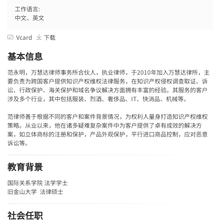
工作语言:
中文、英文
Vcard
下载
基本信息
范永明，万慧达律师事务所合伙人，执业律师，于2010年加入万慧达律所，主
要负责为跨国客户提供知识产权维权法律服务，在知识产权侵权调查取证、诉
讼、行政保护、海关保护和域名争议解决方面拥有丰富的经验。其服务的客户
涉及多个行业，其中包括服装、烈酒、奢侈品、IT、快消品、机械等。
范律师善于根据不同的客户和案件背景情况，为权利人量身打造知识产权维权
策略。从业以来，他在诸多疑难复杂案件中为客户提供了卓有成效的解决方
案，如立体商标的注册和保护，产品外观保护，平行进口商品控制，应对恶意
诉讼等。
教育背景
国际关系学院 法学学士
旧金山大学 法律硕士
社会任职