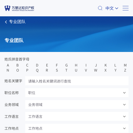
中文
专业团队
专业团队
姓氏拼音首字母
A
B
C
D
E
F
G
H
I
J
K
L
M
N
O
P
Q
R
S
T
U
V
W
X
Y
Z
姓名关键字
职位名称
职位
业务领域
业务领域
工作语言
工作语言
工作地点
工作地点