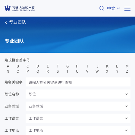
中文
专业团队
专业团队
姓氏拼音首字母
A
B
C
D
E
F
G
H
I
J
K
L
M
N
O
P
Q
R
S
T
U
V
W
X
Y
Z
姓名关键字
职位名称
职位
业务领域
业务领域
工作语言
工作语言
工作地点
工作地点