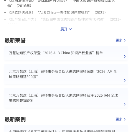
《亚洲法律评论》（Asialaw Profiles）“中国区知识产权领域杰出人
物”（2016年）
《汤森路透ALB》 “ALB China十五佳知识产权律师” （2021）
《知产宝&知产力》 “第四届中国优秀知识产权律师榜TOP50” （2021–
2022）
展开
《智力资产管理IAM》IAM Strategy 300: The World's leading IP
Strategists IAM全球知识产权策略先锋300强 （2023-2025）
最新荣誉
更多
《智力资产管理IAM》IAM Strategy 300 Global Leaders IAM全球策略翘楚
300强 （2024-2026）
万慧达知识产权荣登“2026 ALB China 知识产权业务”榜单
2024年入选上海市司法局鼎新法治人才库
2024年入选第三批“浦东新区知识产权专家库
北京万慧达（上海）律师事务所合伙人朱志刚律师荣膺“2026 IAM 全
球策略翘楚300强”
北京万慧达（上海）律师事务所合伙人朱志刚律师获评 2025 IAM 全球
策略翘楚300强
最新案例
更多
中国新修订《反不正当竞争法》：拓展混淆条款并明确长臂管辖原则