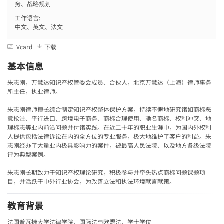
务、战略规划
工作语言:
中文、英文、法文
Vcard
下载
基本信息
朱志刚，万慧达知识产权管委会成员、合伙人，北京万慧达（上海）律师事务
所主任，执业律师。
朱志刚律师擅长综合制定知识产权整体保护方案，持续不懈地研究诸如商标恶
意抢注、平行进口、跨境电子商务、商标合理使用、驰名商标、权利冲突、地
理标志等业内前沿问题并付诸实践。在近二十年的职业生涯中，为国内外权利
人提供包括法律诉讼在内的全方位的专业服务，极大地维护了客户的利益。朱
志刚经办了大量业内极具影响力的案件，被最高人民法院、以及地方各级法院
评为典型案例。
朱志刚长期致力于知识产权理论研究，积极参与并牵头热点商标问题课题项
目，并活跃于中外行业协会，为改善立法和执法环境献言献策。
教育背景
法国普瓦捷大学法律学院，国际法与欧盟法，学士学位