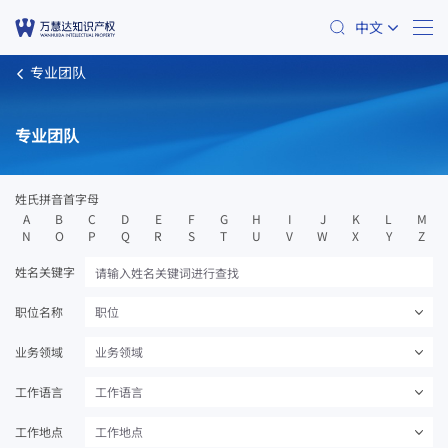
中文
专业团队
专业团队
姓氏拼音首字母
A
B
C
D
E
F
G
H
I
J
K
L
M
N
O
P
Q
R
S
T
U
V
W
X
Y
Z
姓名关键字
职位名称
职位
业务领域
业务领域
工作语言
工作语言
工作地点
工作地点