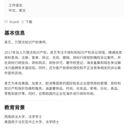
工作语言:
中文、英文
Vcard
下载
基本信息
袁艺，万慧达知识产权律师。
2017年加入万慧达知识产权，袁艺专注于商标和知识产权诉讼领域，精通各类
商标查询、注册、复审、异议、无效、撤销、商标行政授权确权诉讼案件，并
在商标行政投诉、商标购买、商标许可、著作权登记、海关备案和域名争议解
决方面拥有丰富经验。同时，还为客户就商标侵权和不正当竞争相关的诉讼案
件提供咨询。
袁艺为来自美国、加拿大、欧洲等国家的国际知名企业提供商标管理、商标和
知识产权保护及维权服务，涵盖奢侈品、时尚、化妆品、家电、日化、食品、
零售和医疗等。同时，也帮助国内企业在海外进行商标布局。
教育背景
西南政法大学，法学学士
美国宾夕法尼亚州立大学，法学硕士